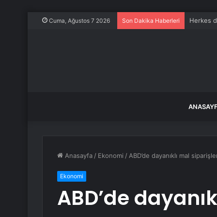
Herkes d
Cuma, Ağustos 7 2026
Son Dakika Haberleri
ANASAY
Anasayfa
/
Ekonomi
/
ABD’de dayanıklı mal siparişler
Ekonomi
ABD’de dayanıkl