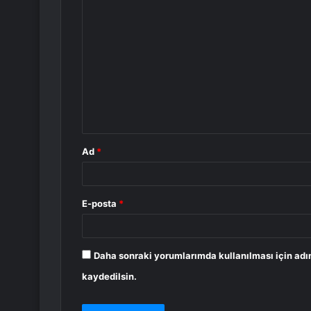
Y
o
r
u
m
*
Ad
*
E-posta
*
Daha sonraki yorumlarımda kullanılması için adı
kaydedilsin.