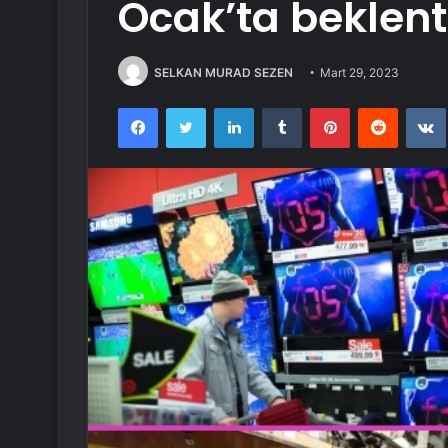
Ocak’ta beklenti
SELKAN MURAD SEZEN
Mart 29, 2023
Facebook
Twitter
LinkedIn
Tumblr
Pinterest
Reddit