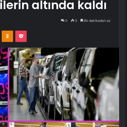
lerin altında kaldı
0
5
Bir dakikadan az
VKontakte
Odnoklassniki
Pocket