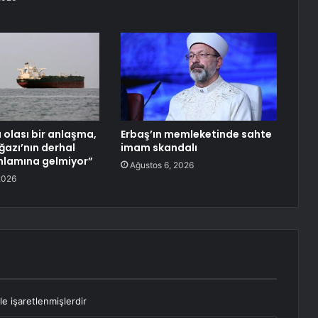
olası bir anlaşma,
Erbaş’ın memleketinde sahte
azı’nın derhal
imam skandalı
nlamına gelmiyor”
Ağustos 6, 2026
2026
le işaretlenmişlerdir