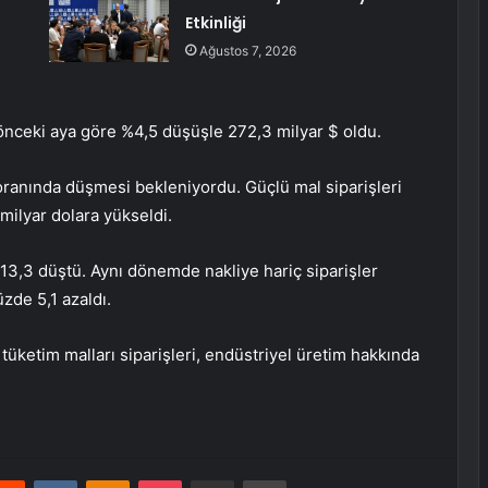
Etkinliği
Ağustos 7, 2026
 önceki aya göre %4,5 düşüşle 272,3 milyar $ oldu.
ranında düşmesi bekleniyordu. Güçlü mal siparişleri
milyar dolara yükseldi.
13,3 düştü. Aynı dönemde nakliye hariç siparişler
zde 5,1 azaldı.
tüketim malları siparişleri, endüstriyel üretim hakkında
erest
Reddit
VKontakte
Odnoklassniki
Pocket
E-Posta ile paylaş
Yazdır