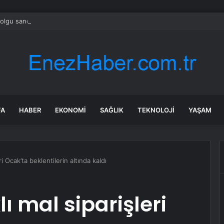
olgu sandı meğer çenesini böcek ısırmış
FA
HABER
EKONOMI
SAĞLIK
TEKNOLOJI
YAŞAM
i Ocak’ta beklentilerin altında kaldı
ı mal siparişleri