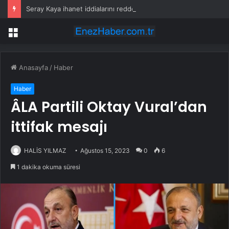
Seray Kaya ihanet iddialarını reddetti: Sahra Işık’tan olay gönderme geldi
Menü
Anasayfa
/
Haber
Haber
ÂLA Partili Oktay Vural’dan
ittifak mesajı
HALİS YILMAZ
Ağustos 15, 2023
0
6
1 dakika okuma süresi