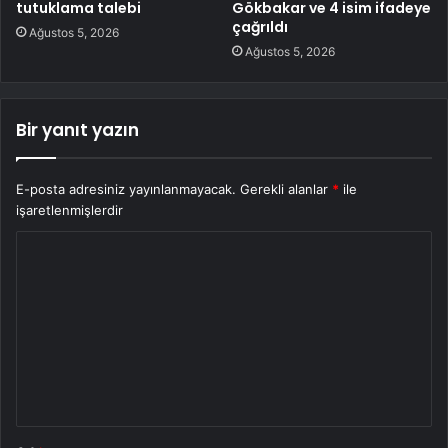
tutuklama talebi
Gökbakar ve 4 isim ifadeye
çağrıldı
Ağustos 5, 2026
Ağustos 5, 2026
Bir yanıt yazın
E-posta adresiniz yayınlanmayacak.
Gerekli alanlar
*
ile
işaretlenmişlerdir
Y
o
r
u
m
*