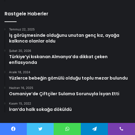
Rastgele Haberler
Temmuz 22, 2025
İş görüşmesinde olduğunu unutan genç kız, ayağa
kalkınca olanlar oldu
Şubat 20, 2026
Türkiye’yi kıskanan Almanya’da dikkat çeken
enflasyonda
Aralık 18, 2024
Yüzlerce bebeğin gömülü olduğu toplu mezar bulundu
Haziran 16, 2025
Osmaniye’de Çiftçiler Sulama Sorunuyla İsyan Etti
Kasım 15, 2022
İran’da halk sokağa döküldü
Facebook
Twitter
WhatsApp
Telegram
Viber