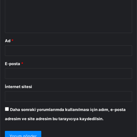
u
m
*
Ad
*
E-posta
*
İnternet sitesi
Daha sonraki yorumlarımda kullanılması için adım, e-posta
adresim ve site adresim bu tarayıcıya kaydedilsin.