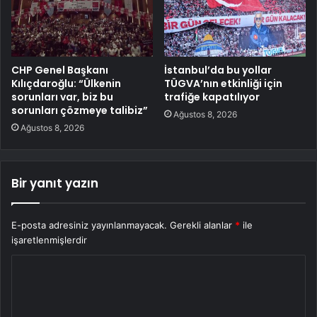
CHP Genel Başkanı
İstanbul’da bu yollar
Kılıçdaroğlu: “Ülkenin
TÜGVA’nın etkinliği için
sorunları var, biz bu
trafiğe kapatılıyor
sorunları çözmeye talibiz”
Ağustos 8, 2026
Ağustos 8, 2026
Bir yanıt yazın
E-posta adresiniz yayınlanmayacak.
Gerekli alanlar
*
ile
işaretlenmişlerdir
Y
o
r