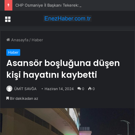
CHP Osmaniye İl Başkanı Tekerek: ‘Adamcılık ve ayrımcılık dönemi bitti’
Menü
Anasayfa
/
Haber
Haber
Asansör boşluğuna düşen
kişi hayatını kaybetti
ÜMİT SAVĞA
Haziran 14, 2024
0
0
Bir dakikadan az