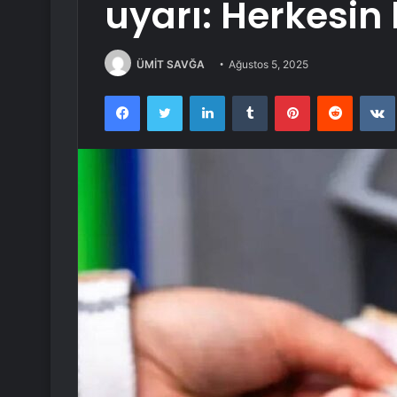
uyarı: Herkesin 
ÜMİT SAVĞA
Ağustos 5, 2025
Facebook
Twitter
LinkedIn
Tumblr
Pinterest
Reddit