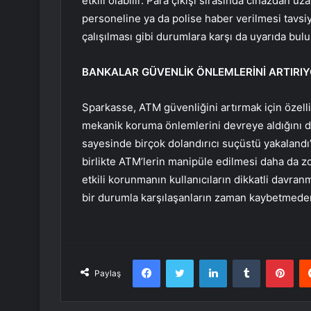
etkili olabilir. Para çıkışı sırasında cihazdan
personeline ya da polise haber verilmesi tavsiye
çalışılması gibi durumlara karşı da uyarıda bul
BANKALAR GÜVENLİK ÖNLEMLERİNİ ARTIRI
Sparkasse, ATM güvenliğini artırmak için özell
mekanik koruma önlemlerini devreye aldığını d
sayesinde birçok dolandırıcı suçüstü yakalandı” b
birlikte ATM’lerin manipüle edilmesi daha da z
etkili korunmanın kullanıcıların dikkatli davra
bir durumla karşılaşanların zaman kaybetmeden 
Facebook
Twitter
LinkedIn
Tumblr
Pint
Paylaş