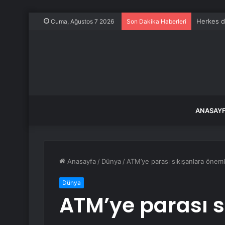
Herkes d
Cuma, Ağustos 7 2026
Son Dakika Haberleri
ANASAY
Anasayfa
/
Dünya
/
ATM’ye parası sıkışanlara önemli
Dünya
ATM’ye parası s