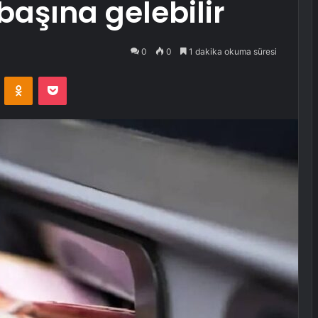
başına gelebilir
0
0
1 dakika okuma süresi
VKontakte
Odnoklassniki
Pocket