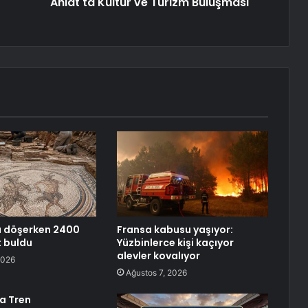
Ahlat'ta Kültür ve Turizm Buluşması
ru döşerken 2400
Fransa kabusu yaşıyor:
et buldu
Yüzbinlerce kişi kaçıyor
alevler kovalıyor
2026
Ağustos 7, 2026
a Tren