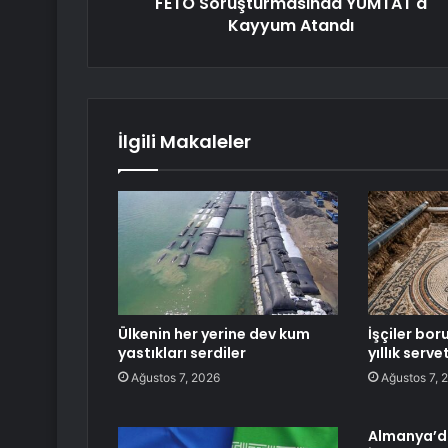
FETÖ Soruşturmasında YUMTAT'a
Kayyum Atandı
İlgili Makaleler
Ülkenin her yerine dev kum
İşçiler bo
yastıkları serdiler
yıllık serv
Ağustos 7, 2026
Ağustos 7, 
Almanya’d