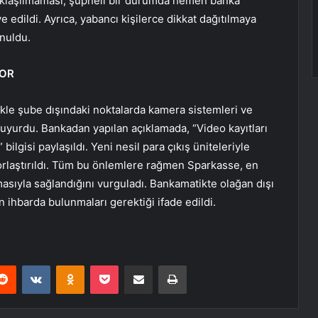
 uzaklaşılmaması, şüpheli bir durumda hemen banka
 edildi. Ayrıca, yabancı kişilerce dikkat dağıtılmaya
unuldu.
YOR
ikle şube dışındaki noktalarda kamera sistemleri ve
uyurdu. Bankadan yapılan açıklamada, “Video kayıtları
ilgisi paylaşıldı. Yeni nesil para çıkış üniteleriyle
orlaştırıldı. Tüm bu önlemlere rağmen Sparkasse, en
nmasıyla sağlandığını vurguladı. Bankamatikte olağan dışı
ihbarda bulunmaları gerektiği ifade edildi.
erest
Reddit
VKontakte
Odnoklassniki
Pocket
E-Posta ile paylaş
Yazdır