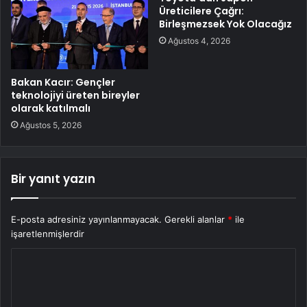
Üreticilere Çağrı:
Birleşmezsek Yok Olacağız
Ağustos 4, 2026
Bakan Kacır: Gençler
teknolojiyi üreten bireyler
olarak katılmalı
Ağustos 5, 2026
Bir yanıt yazın
E-posta adresiniz yayınlanmayacak.
Gerekli alanlar
*
ile
işaretlenmişlerdir
Y
o
r