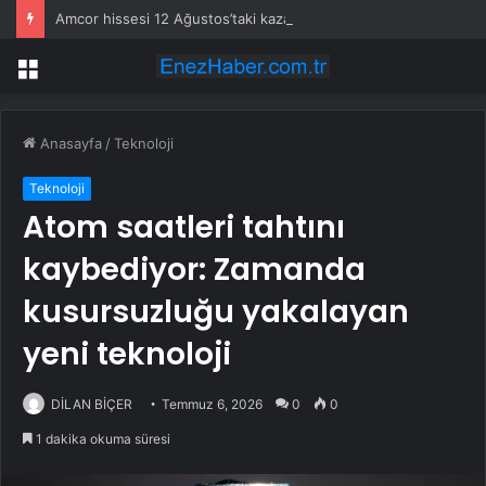
Amcor hissesi 12 Ağustos’taki kazanç açıklamasında %5,4 hareket edebilir
Menü
Anasayfa
/
Teknoloji
Teknoloji
Atom saatleri tahtını
kaybediyor: Zamanda
kusursuzluğu yakalayan
yeni teknoloji
DİLAN BİÇER
Temmuz 6, 2026
0
0
1 dakika okuma süresi