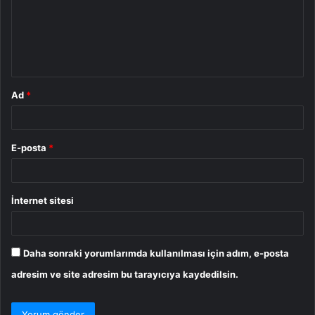
u
m
*
Ad
*
E-posta
*
İnternet sitesi
Daha sonraki yorumlarımda kullanılması için adım, e-posta
adresim ve site adresim bu tarayıcıya kaydedilsin.