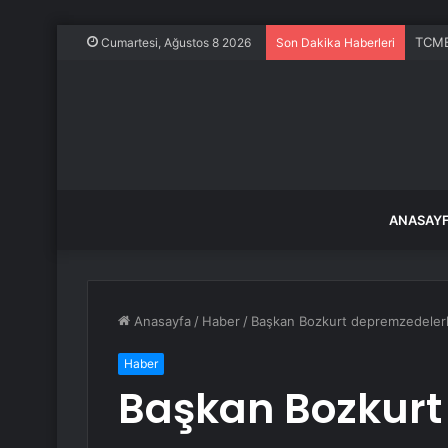
TCMB 
Cumartesi, Ağustos 8 2026
Son Dakika Haberleri
ANASAY
Anasayfa
/
Haber
/
Başkan Bozkurt depremzedelerle
Haber
Başkan Bozkurt