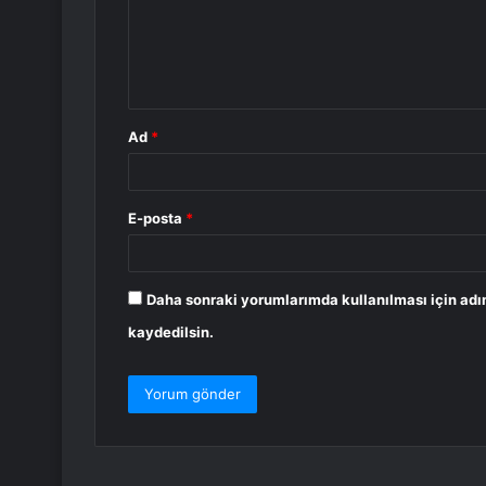
u
m
*
Ad
*
E-posta
*
Daha sonraki yorumlarımda kullanılması için adı
kaydedilsin.