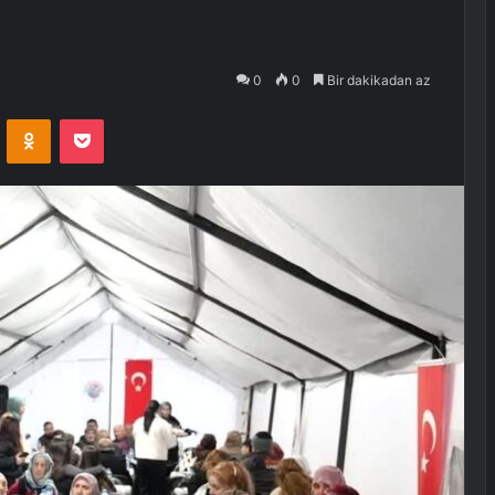
0
0
Bir dakikadan az
VKontakte
Odnoklassniki
Pocket