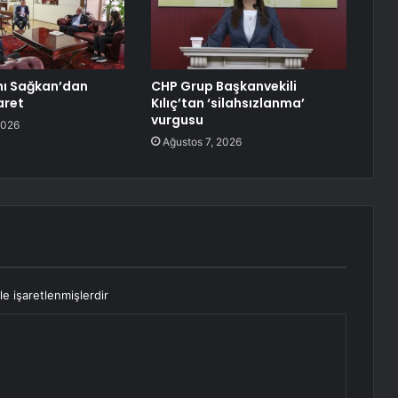
nı Sağkan’dan
CHP Grup Başkanvekili
aret
Kılıç’tan ‘silahsızlanma’
vurgusu
2026
Ağustos 7, 2026
le işaretlenmişlerdir