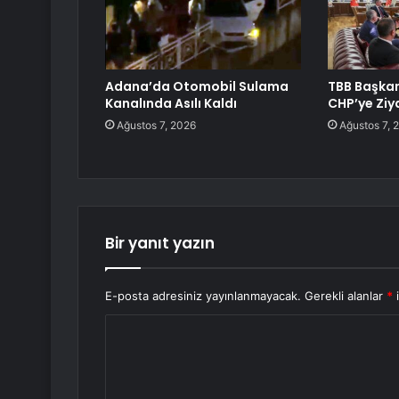
Adana’da Otomobil Sulama
TBB Başka
Kanalında Asılı Kaldı
CHP’ye Ziy
Ağustos 7, 2026
Ağustos 7, 
Bir yanıt yazın
E-posta adresiniz yayınlanmayacak.
Gerekli alanlar
*
i
Y
o
r