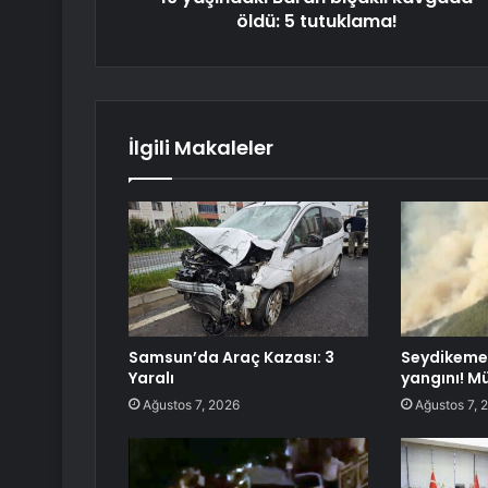
öldü: 5 tutuklama!
İlgili Makaleler
Samsun’da Araç Kazası: 3
Seydikeme
Yaralı
yangını! M
Ağustos 7, 2026
Ağustos 7, 