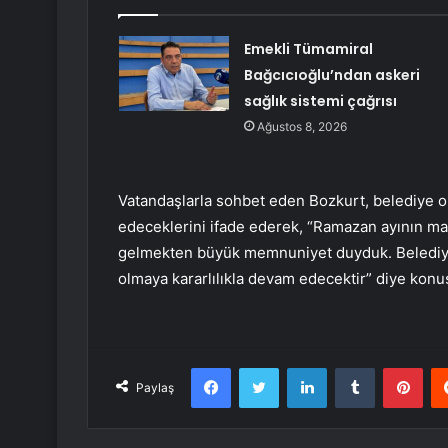
Emekli Tümamiral
Bağcıcıoğlu’ndan askeri
sağlık sistemi çağrısı
Ağustos 8, 2026
Vatandaşlarla sohbet eden Bozkurt, belediye
edeceklerini ifade ederek, “Ramazan ayının ma
gelmekten büyük memnuniyet duyduk. Belediye
olmaya kararlılıkla devam edecektir” diye ko
Facebook
Twitter
LinkedIn
Tumblr
Pint
Paylaş