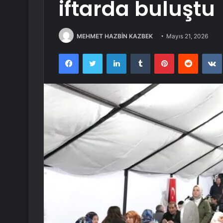
iftarda buluştu
MEHMET HAZBİN KAZBEK
Mayıs 21, 2026
Facebook
Twitter
LinkedIn
Tumblr
Pinterest
Reddit