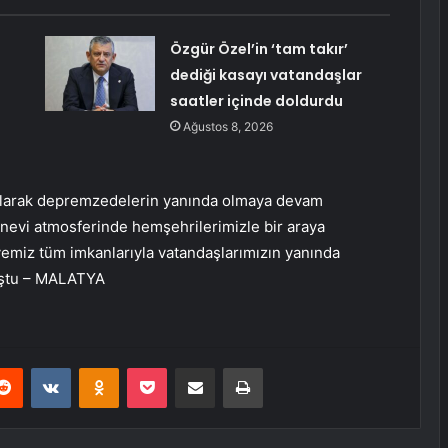
Özgür Özel’in ‘tam takır’
dediği kasayı vatandaşlar
saatler içinde doldurdu
Ağustos 8, 2026
 olarak depremzedelerin yanında olmaya devam
nevi atmosferinde hemşehrilerimizle bir araya
miz tüm imkanlarıyla vatandaşlarımızın yanında
nuştu – MALATYA
erest
Reddit
VKontakte
Odnoklassniki
Pocket
E-Posta ile paylaş
Yazdır