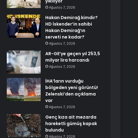
yıkılıyor
Ağustos 7, 2026
Hakan Demirağ kimdir?
HD İskender’in sahibi
Hakan Demirağ’ın
serveti ne kadar?
Ağustos 7, 2026
AR-GE’ye geçen yıl 253,5
milyar lira harcandı
Ağustos 7, 2026
İHA’ların vurduğu
bölgeden yeni görüntü!
Zelenski’den açıklama
var
Ağustos 7, 2026
Genç kıza ait mezarda
hareketli gümüş kapak
bulundu
Ağustos 7, 2026