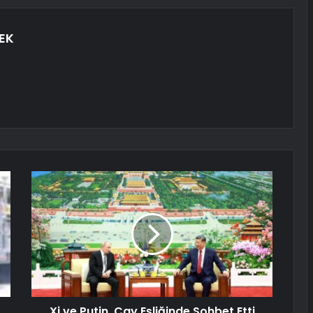
EK
Xi ve Putin, Çay Eşliğinde Sohbet Etti