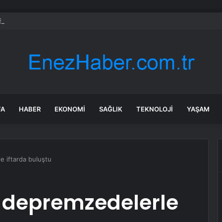
yılın 3. Enflasyon Raporu’nu 13 Ağustos’ta açıklayacak
FA
HABER
EKONOMI
SAĞLIK
TEKNOLOJI
YAŞAM
 iftarda buluştu
 depremzedelerle