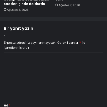
saatler içinde doldurdu
Ağustos 7, 2026
Ağustos 8, 2026
Bir yanıt yazın
E-posta adresiniz yayınlanmayacak.
Gerekli alanlar
*
ile
işaretlenmişlerdir
Y
o
r
u
m
*
Ad
*