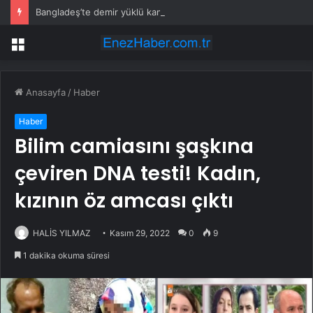
Bangladeş’te demir yüklü kamyon devrildi: 15 ölü
Menü
Anasayfa
/
Haber
Haber
Bilim camiasını şaşkına
çeviren DNA testi! Kadın,
kızının öz amcası çıktı
HALİS YILMAZ
Kasım 29, 2022
0
9
1 dakika okuma süresi