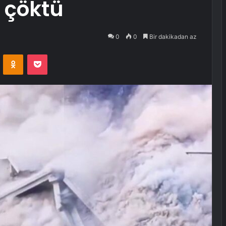
e çöktü
0
0
Bir dakikadan az
VKontakte
Odnoklassniki
Pocket