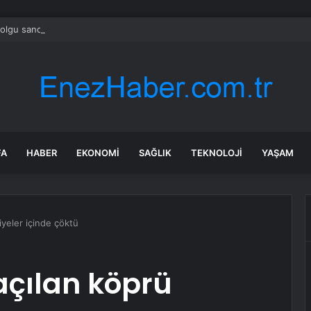
olgu sandı meğer çenesini böcek ısırmış
FA
HABER
EKONOMI
SAĞLIK
TEKNOLOJI
YAŞAM
iyeler içinde çöktü
açılan köprü