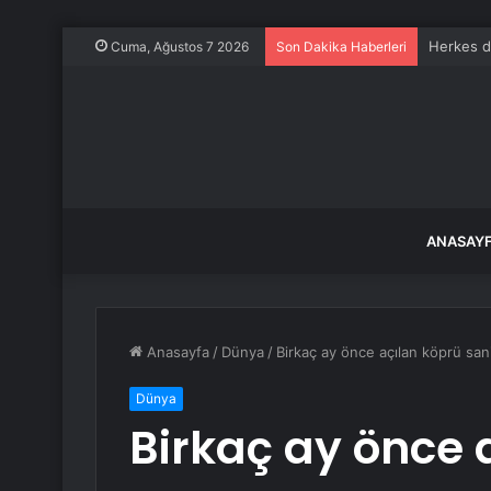
Herkes d
Cuma, Ağustos 7 2026
Son Dakika Haberleri
ANASAY
Anasayfa
/
Dünya
/
Birkaç ay önce açılan köprü san
Dünya
Birkaç ay önce 