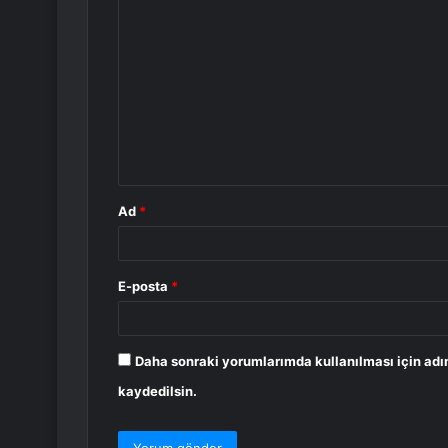
Y
o
r
u
m
*
Ad
*
E-posta
*
Daha sonraki yorumlarımda kullanılması için adı
kaydedilsin.