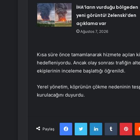
İHA’ların vurduğu bölgeden
yeni görüntü! Zelenski’den
açıklama var
Ağustos 7, 2026
Kısa süre önce tamamlanarak hizmete açılan k
hedefleniyordu. Ancak olay sonrası trafiğin alt
ekiplerinin inceleme başlattığı öğrenildi.
Yerel yönetim, köprünün çökme nedeninin tesp
kurulacağını duyurdu.
Facebook
Twitter
LinkedIn
Tumblr
Pint
Paylaş