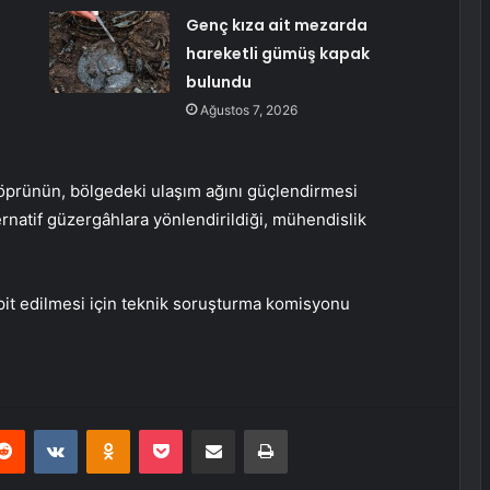
Genç kıza ait mezarda
hareketli gümüş kapak
bulundu
Ağustos 7, 2026
öprünün, bölgedeki ulaşım ağını güçlendirmesi
ernatif güzergâhlara yönlendirildiği, mühendislik
it edilmesi için teknik soruşturma komisyonu
erest
Reddit
VKontakte
Odnoklassniki
Pocket
E-Posta ile paylaş
Yazdır