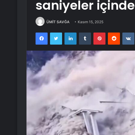
saniyeler içind
ÜMİT SAVĞA
Kasım 15, 2025
Facebook
Twitter
LinkedIn
Tumblr
Pinterest
Reddit