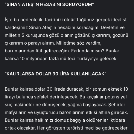
“SİNAN ATEŞ’İN HESABINI SORUYORUM”
İşte bu nedenle iki tacirinizi öldürttüğünüz gerçek idealist
kardeşimiz Sinan Ateş’in hesabını soracağım. Devletin ve
milletin 5 kuruşunda gözü olanın gözünü çıkarırım, gözünü
çıkarırım o parayı alırım. Milletime söz verdim,
burunlarından fitil getireceğim. Farkında mısın? Bunlar
kalırsa 10 milyondan fazla mülteci Türkiye’ye gelecek.
“KALIRLARSA DOLAR 30 LİRA KULLANILACAK”
Bunlar kalırsa dolar 30 lirada duracak, bir somun ekmek 10
lirayı bulunca sefalet derinleşecek. Bu kaçaklar potansiyel
suç makinelerine dönüşecek, yağma başlayacak. Şehirler
mafyaların ve uyuşturucu baronlarının etkisi altına girecek.
Bunlar kalırsa halkımızı domuz bağıyla öldürenler iktidara
ortak olacaktır. Her görüşten teröristi meclise getirecekler.