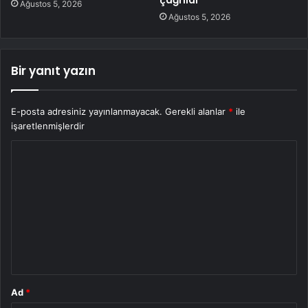
çağrıldı
Ağustos 5, 2026
Ağustos 5, 2026
Bir yanıt yazın
E-posta adresiniz yayınlanmayacak.
Gerekli alanlar
*
ile
işaretlenmişlerdir
Y
o
r
u
m
*
Ad
*