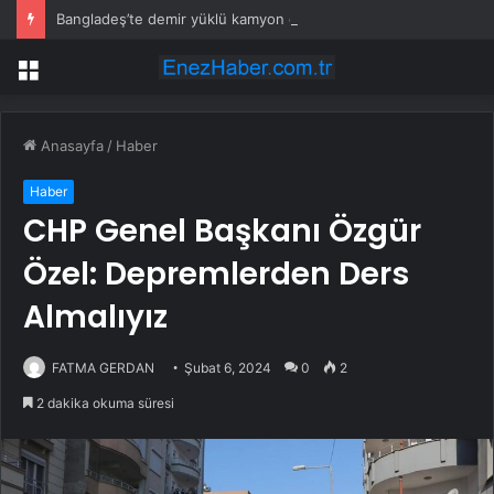
Bangladeş’te demir yüklü kamyon devrildi: 15 ölü
Menü
Anasayfa
/
Haber
Haber
CHP Genel Başkanı Özgür
Özel: Depremlerden Ders
Almalıyız
FATMA GERDAN
Şubat 6, 2024
0
2
2 dakika okuma süresi