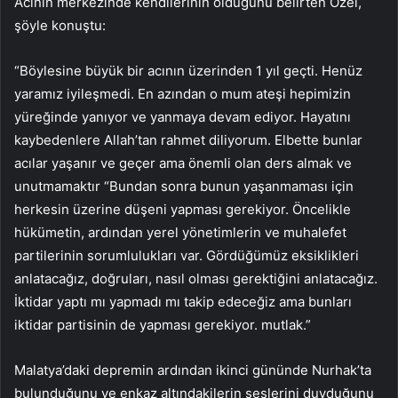
Acının merkezinde kendilerinin olduğunu belirten Özel,
şöyle konuştu:
“Böylesine büyük bir acının üzerinden 1 yıl geçti. Henüz
yaramız iyileşmedi. En azından o mum ateşi hepimizin
yüreğinde yanıyor ve yanmaya devam ediyor. Hayatını
kaybedenlere Allah’tan rahmet diliyorum. Elbette bunlar
acılar yaşanır ve geçer ama önemli olan ders almak ve
unutmamaktır “Bundan sonra bunun yaşanmaması için
herkesin üzerine düşeni yapması gerekiyor. Öncelikle
hükümetin, ardından yerel yönetimlerin ve muhalefet
partilerinin sorumlulukları var. Gördüğümüz eksiklikleri
anlatacağız, doğruları, nasıl olması gerektiğini anlatacağız.
İktidar yaptı mı yapmadı mı takip edeceğiz ama bunları
iktidar partisinin de yapması gerekiyor. mutlak.”
Malatya’daki depremin ardından ikinci gününde Nurhak’ta
bulunduğunu ve enkaz altındakilerin seslerini duyduğunu