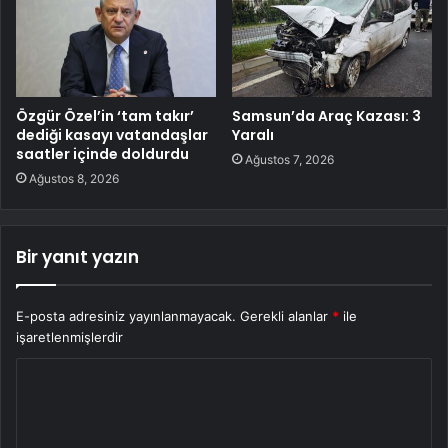
Özgür Özel’in ‘tam takır’
Samsun’da Araç Kazası: 3
dediği kasayı vatandaşlar
Yaralı
saatler içinde doldurdu
Ağustos 7, 2026
Ağustos 8, 2026
Bir yanıt yazın
E-posta adresiniz yayınlanmayacak.
Gerekli alanlar
*
ile
işaretlenmişlerdir
Y
o
r