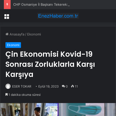
CHP Osmaniye İl Başkanı Tekerek: ‘Adamcılık ve ayrımcılık dönemi bitti’
Menü
Anasayfa
/
Ekonomi
Ekonomi
Çin Ekonomisi Kovid-19
Sonrası Zorluklarla Karşı
Karşıya
ESER TOKAR
Eylül 19, 2023
0
11
1 dakika okuma süresi