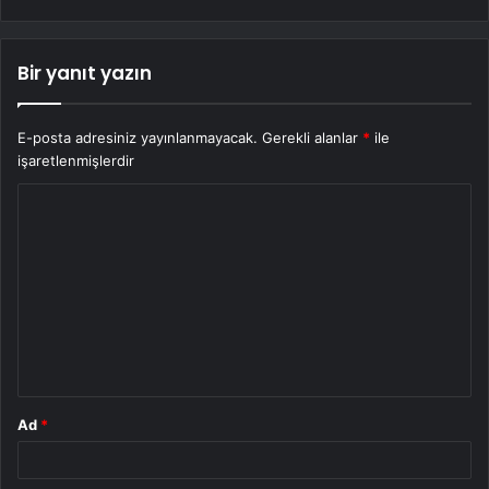
Bir yanıt yazın
E-posta adresiniz yayınlanmayacak.
Gerekli alanlar
*
ile
işaretlenmişlerdir
Y
o
r
u
m
*
Ad
*