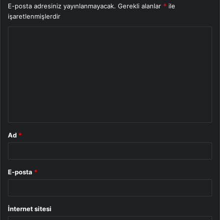
E-posta adresiniz yayınlanmayacak.
Gerekli alanlar
*
ile
işaretlenmişlerdir
Y
o
r
u
m
*
Ad
*
E-posta
*
İnternet sitesi