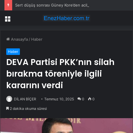
Sert düşüş sonrası Güney Kore’den acil piyasa toplantısı
Menü
Anasayfa
/
Haber
Haber
DEVA Partisi PKK’nın silah
bırakma töreniyle ilgili
kararını verdi
DİLAN BİÇER
Temmuz 10, 2025
0
0
2 dakika okuma süresi