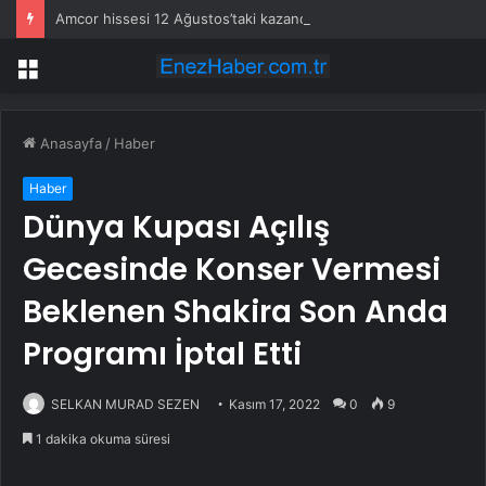
Amcor hissesi 12 Ağustos’taki kazanç açıklamasında %5,4 hareket edebilir
Menü
Anasayfa
/
Haber
Haber
Dünya Kupası Açılış
Gecesinde Konser Vermesi
Beklenen Shakira Son Anda
Programı İptal Etti
SELKAN MURAD SEZEN
Kasım 17, 2022
0
9
1 dakika okuma süresi