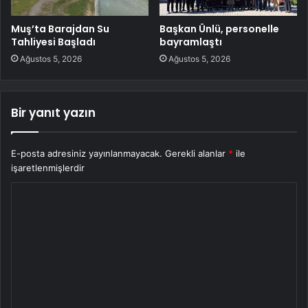
Muş’ta Barajdan Su
Başkan Ünlü, personelle
Tahliyesi Başladı
bayramlaştı
Ağustos 5, 2026
Ağustos 5, 2026
Bir yanıt yazın
E-posta adresiniz yayınlanmayacak.
Gerekli alanlar
*
ile
işaretlenmişlerdir
Y
o
r
u
m
*