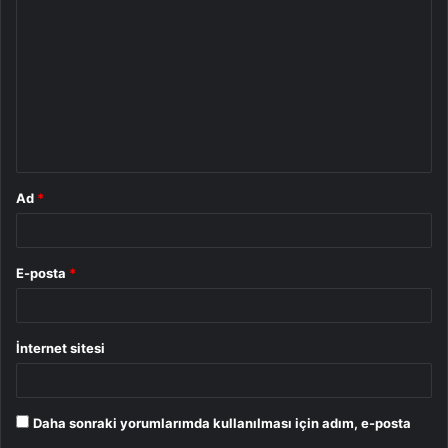
o
r
u
m
*
Ad
*
E-posta
*
İnternet sitesi
Daha sonraki yorumlarımda kullanılması için adım, e-posta