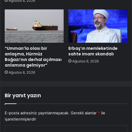
Ağustos 6, 2026
“Umman’la olası bir
Erbaş’ın memleketinde
anlaşma, Hürmüz
sahte imam skandalı
Boğazı’nın derhal açılması
Ağustos 6, 2026
anlamına gelmiyor”
Ağustos 6, 2026
Bir yanıt yazın
E-posta adresiniz yayınlanmayacak.
Gerekli alanlar
*
ile
işaretlenmişlerdir
Y