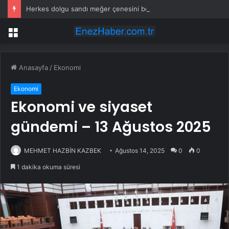
Herkes dolgu sandı meğer çenesini böcek ısırmış
Menü
Anasayfa
/
Ekonomi
Ekonomi
Ekonomi ve siyaset
gündemi – 13 Ağustos 2025
MEHMET HAZBİN KAZBEK
Ağustos 14, 2025
0
0
1 dakika okuma süresi