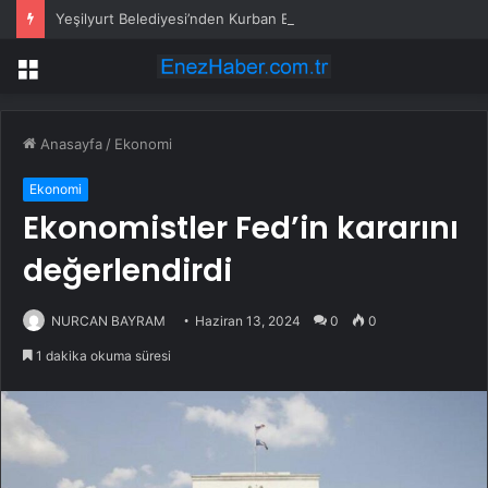
Yeşilyurt Belediyesi’nden Kurban Bayramı öncesi yoğun denetim
Menü
Anasayfa
/
Ekonomi
Ekonomi
Ekonomistler Fed’in kararını
değerlendirdi
NURCAN BAYRAM
Haziran 13, 2024
0
0
1 dakika okuma süresi