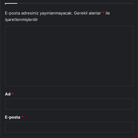
E-posta adresiniz yayınlanmayacak.
Gerekli alanlar
*
ile
işaretlenmişlerdir
Y
o
r
u
m
*
Ad
*
E-posta
*