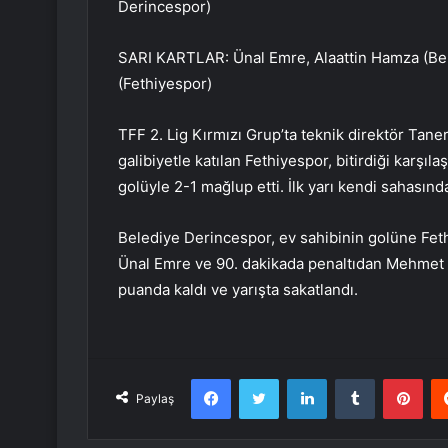
Derincespor)
SARI KARTLAR: Ünal Emre, Alaattin Hamza (Bele
(Fethiyespor)
TFF 2. Lig Kırmızı Grup’ta teknik direktör Tane
galibiyetle katılan Fethiyespor, bitirdiği karşı
golüyle 2-1 mağlup etti. İlk yarı kendi sahasınd
Belediye Derincespor, ev sahibinin golüne Feth
Ünal Emre ve 90. dakikada penaltıdan Mehmet Ak
puanda kaldı ve yarışta sakatlandı.
Facebook
Twitter
LinkedIn
Tumblr
Pint
Paylaş