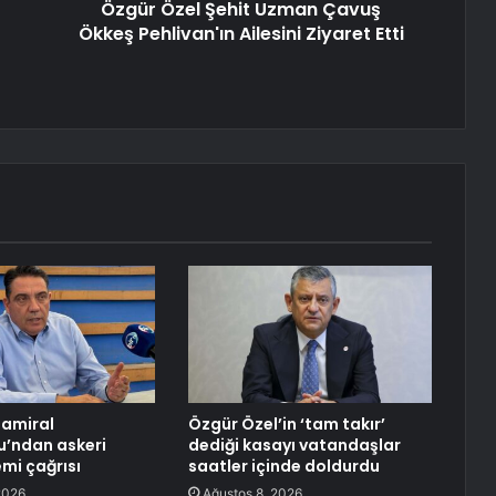
Özgür Özel Şehit Uzman Çavuş
Ökkeş Pehlivan'ın Ailesini Ziyaret Etti
mamiral
Özgür Özel’in ‘tam takır’
u’ndan askeri
dediği kasayı vatandaşlar
emi çağrısı
saatler içinde doldurdu
2026
Ağustos 8, 2026