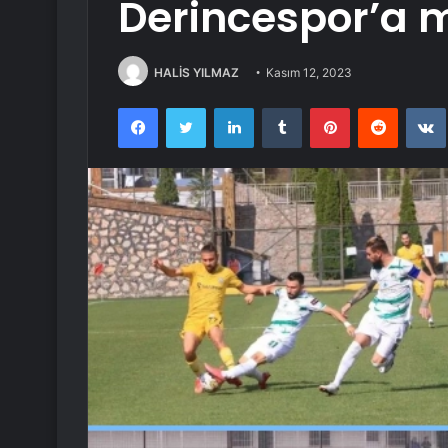
Derincespor’a 
HALİS YILMAZ
Kasım 12, 2023
Facebook
Twitter
LinkedIn
Tumblr
Pinterest
Reddit