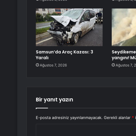
Samsun’da Araç Kazası: 3
Seydikeme
Yaralı
yangını! M
Ağustos 7, 2026
Ağustos 7, 
Bir yanıt yazın
E-posta adresiniz yayınlanmayacak.
Gerekli alanlar
*
i
Y