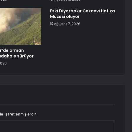
Eski Diyarbakır Cezaevi Hafıza
Müzesi oluyor
Ağustos 7, 2026
r’de orman
üdahale sürüyor
2026
le işaretlenmişlerdir