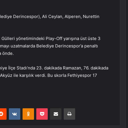
diye Derincespor), Ali Ceylan, Alperen, Nurettin
r Gülleri yönetimindeki Play-Off yarışına üst üste 3
laşmayı uzatmalarda Belediye Derincespor’a penaltı
a önde.
iye İlçe Stadı’nda 23. dakikada Ramazan, 76. dakikada
yüz ile karşılık verdi. Bu skorla Fethiyespor 17
erest
Reddit
VKontakte
Odnoklassniki
Pocket
E-Posta ile paylaş
Yazdır