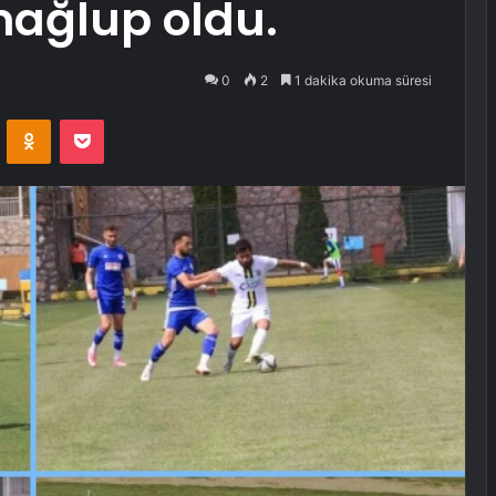
mağlup oldu.
0
2
1 dakika okuma süresi
VKontakte
Odnoklassniki
Pocket