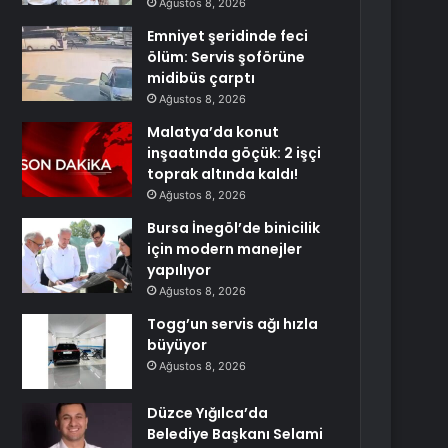
Ağustos 8, 2026
Emniyet şeridinde feci
ölüm: Servis şoförüne
midibüs çarptı
Ağustos 8, 2026
Malatya’da konut
inşaatında göçük: 2 işçi
toprak altında kaldı!
Ağustos 8, 2026
Bursa İnegöl’de binicilik
için modern manejler
yapılıyor
Ağustos 8, 2026
Togg’un servis ağı hızla
büyüyor
Ağustos 8, 2026
Düzce Yığılca’da
Belediye Başkanı Selami