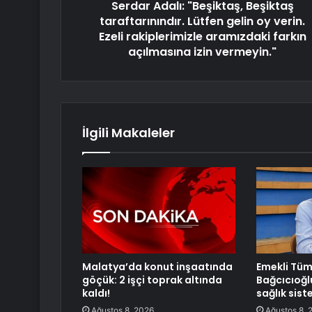
Serdar Adalı: "Beşiktaş, Beşiktaş
taraftarınındır. Lütfen gelin oy verin.
Ezeli rakiplerimizle aramızdaki farkın
açılmasına izin vermeyin."
İlgili Makaleler
Malatya’da konut inşaatında
Emekli Tü
göçük: 2 işçi toprak altında
Bağcıcıoğl
kaldı!
sağlık sist
Ağustos 8, 2026
Ağustos 8, 