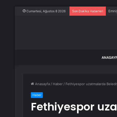
Emniy
Cumartesi, Ağustos 8 2026
Son Dakika Haberleri
ANASAY
Anasayfa
/
Haber
/
Fethiyespor uzatmalarda Beledi
Haber
Fethiyespor uz