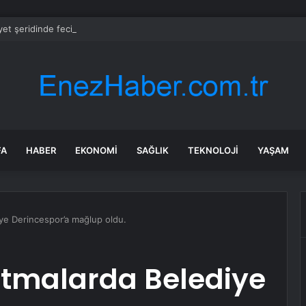
et şeridinde feci ölüm: Servis şoförüne midibüs çarptı
FA
HABER
EKONOMI
SAĞLIK
TEKNOLOJI
YAŞAM
ye Derincespor’a mağlup oldu.
atmalarda Belediye