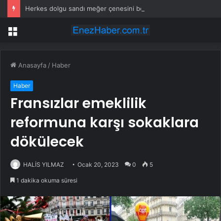
Herkes dolgu sandı meğer çenesini böcek ısırmış
Menü
Anasayfa
/
Haber
Haber
Fransızlar emeklilik
reformuna karşı sokaklara
dökülecek
HALİS YILMAZ
Ocak 20, 2023
0
5
1 dakika okuma süresi