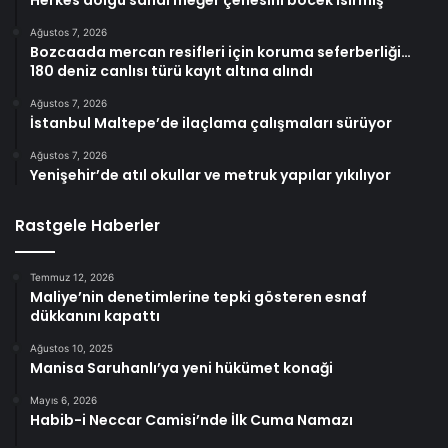
Herkes dolgu sandı meğer çenesini böcek ısırmış
Ağustos 7, 2026
Bozcaada mercan resifleri için koruma seferberliği…
180 deniz canlısı türü kayıt altına alındı
Ağustos 7, 2026
İstanbul Maltepe’de ilaçlama çalışmaları sürüyor
Ağustos 7, 2026
Yenişehir’de atıl okullar ve metruk yapılar yıkılıyor
Rastgele Haberler
Temmuz 12, 2026
Maliye’nin denetimlerine tepki gösteren esnaf
dükkanını kapattı
Ağustos 10, 2025
Manisa Saruhanlı’ya yeni hükümet konaği
Mayıs 6, 2026
Habib-i Neccar Camisi’nde İlk Cuma Namazı