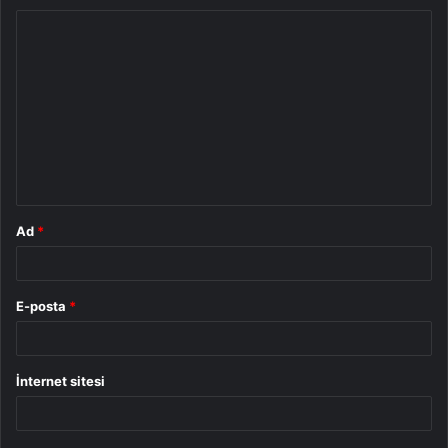
Y
o
r
u
m
*
Ad
*
E-posta
*
İnternet sitesi