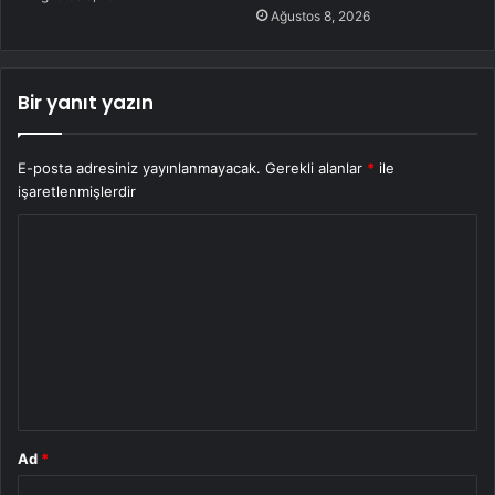
Ağustos 8, 2026
Bir yanıt yazın
E-posta adresiniz yayınlanmayacak.
Gerekli alanlar
*
ile
işaretlenmişlerdir
Y
o
r
u
m
*
Ad
*