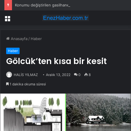
Konumu değiştirilen gasilhane tepkilere neden oldu
Menü
Anasayfa
/
Haber
Haber
Gölcük’ten kısa bir kesit
HALİS YILMAZ
Aralık 13, 2022
0
8
1 dakika okuma süresi