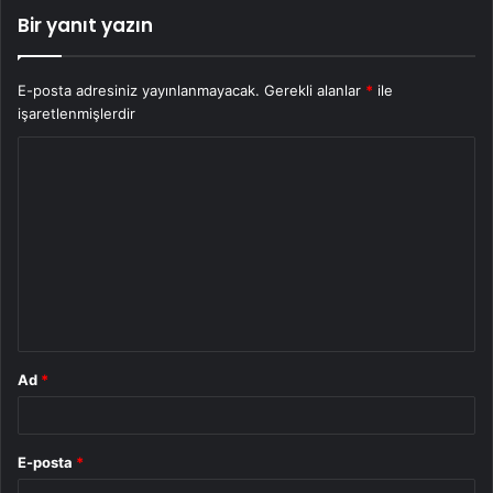
Bir yanıt yazın
E-posta adresiniz yayınlanmayacak.
Gerekli alanlar
*
ile
işaretlenmişlerdir
Y
o
r
u
m
*
Ad
*
E-posta
*