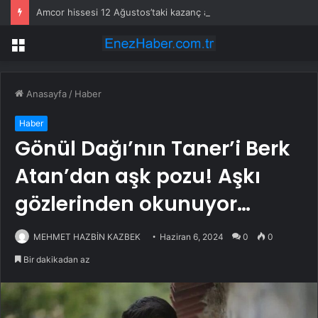
Amcor hissesi 12 Ağustos’taki kazanç açıklamasında %5,4 hareket edebilir
Menü
Anasayfa
/
Haber
Haber
Gönül Dağı’nın Taner’i Berk
Atan’dan aşk pozu! Aşkı
gözlerinden okunuyor…
MEHMET HAZBİN KAZBEK
Haziran 6, 2024
0
0
Bir dakikadan az