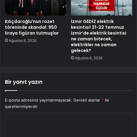
Kılıçdaroğlu’nun rozet
İzmir GEDİZ elektrik
töreninde skandal: 950
kesintisi! 21-22 Temmuz
liraya figüran tutmuşlar
İzmir’de elektrik kesintisi
ne zaman bitecek,
Ağustos 6, 2026
elektrikler ne zaman
gelecek?
Ağustos 6, 2026
Bir yanıt yazın
E-posta adresiniz yayınlanmayacak.
Gerekli alanlar
*
ile
işaretlenmişlerdir
Y
o
r