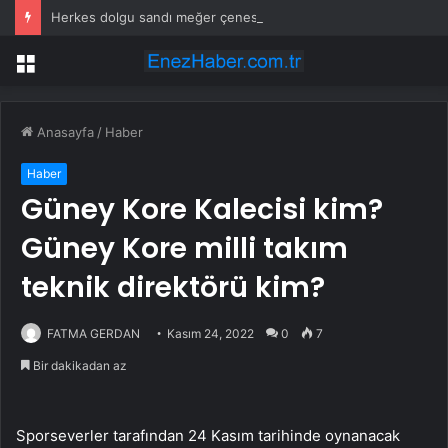
Herkes dolgu sandı meğer çenesini böcek ısırmış
Menü
Anasayfa
/
Haber
Haber
Güney Kore Kalecisi kim?
Güney Kore milli takım
teknik direktörü kim?
FATMA GERDAN
Kasım 24, 2022
0
7
Bir dakikadan az
Sporseverler tarafından 24 Kasım tarihinde oynanacak