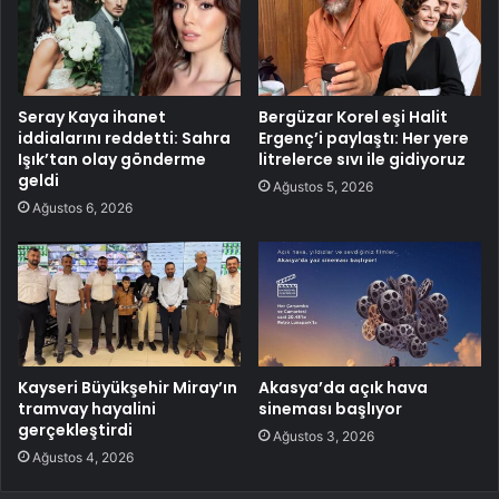
Seray Kaya ihanet
Bergüzar Korel eşi Halit
iddialarını reddetti: Sahra
Ergenç’i paylaştı: Her yere
Işık’tan olay gönderme
litrelerce sıvı ile gidiyoruz
geldi
Ağustos 5, 2026
Ağustos 6, 2026
Kayseri Büyükşehir Miray’ın
Akasya’da açık hava
tramvay hayalini
sineması başlıyor
gerçekleştirdi
Ağustos 3, 2026
Ağustos 4, 2026