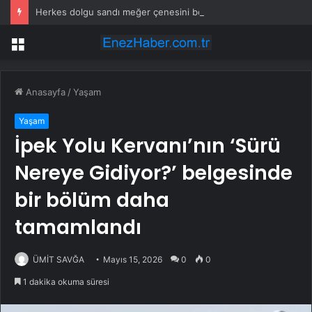
Herkes dolgu sandı meğer çenesini böcek ısırmış
Menü
Anasayfa
/
Yaşam
Yaşam
İpek Yolu Kervanı’nın ‘Sürü
Nereye Gidiyor?’ belgesinde
bir bölüm daha
tamamlandı
ÜMİT SAVĞA
Mayıs 15, 2026
0
0
1 dakika okuma süresi