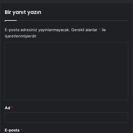
Bir yanıt yazın
E-posta adresiniz yayınlanmayacak.
Gerekli alanlar
*
ile
işaretlenmişlerdir
Y
o
r
u
m
*
Ad
*
E-posta
*