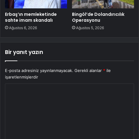
Erbaş’ın memleketinde
Bingöl’de Dolandırıcılık
sahte imam skandalı
Operasyonu
Ağustos 6, 2026
Ağustos 5, 2026
Bir yanıt yazın
E-posta adresiniz yayınlanmayacak.
Gerekli alanlar
*
ile
işaretlenmişlerdir
Y
o
r
u
m
*