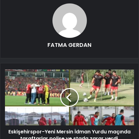
FATMA GERDAN
Eskişehirspor-Yeni Mersin İdman Yurdu maçında
taraftarlar polise ve stada zarar verdi.