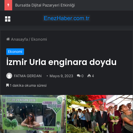
Bursa’da Dijital Pazaryeri Etkinliği
Menü
Anasayfa
/
Ekonomi
Ekonomi
İzmir Urla enginara doydu
FATMA GERDAN
Mayıs 9, 2023
0
4
1 dakika okuma süresi