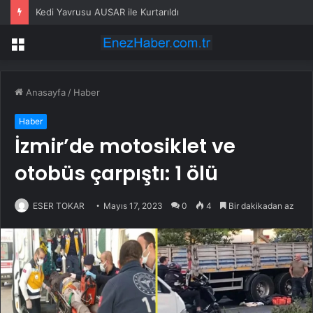
Kedi Yavrusu AUSAR ile Kurtarıldı
Menü
Anasayfa
/
Haber
Haber
İzmir’de motosiklet ve
otobüs çarpıştı: 1 ölü
ESER TOKAR
Mayıs 17, 2023
0
4
Bir dakikadan az