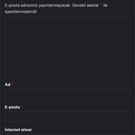
E-posta adresiniz yayınlanmayacak.
Gerekli alanlar
*
ile
işaretlenmişlerdir
Y
o
r
u
m
*
Ad
*
E-posta
*
İnternet sitesi