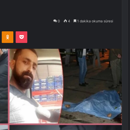
0
4
1 dakika okuma süresi
VKontakte
Odnoklassniki
Pocket