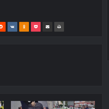
erest
Reddit
VKontakte
Odnoklassniki
Pocket
E-Posta ile paylaş
Yazdır