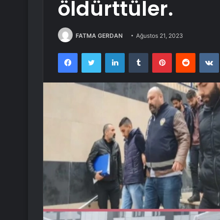
öldürttüler.
FATMA GERDAN
Ağustos 21, 2023
Facebook
Twitter
LinkedIn
Tumblr
Pinterest
Reddit