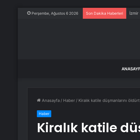
İzmir
Perşembe, Ağustos 6 2026
Son Dakika Haberleri
ANASAY
Anasayfa
/
Haber
/
Kiralık katile düşmanlarını öldürt
Haber
Kiralık katile d