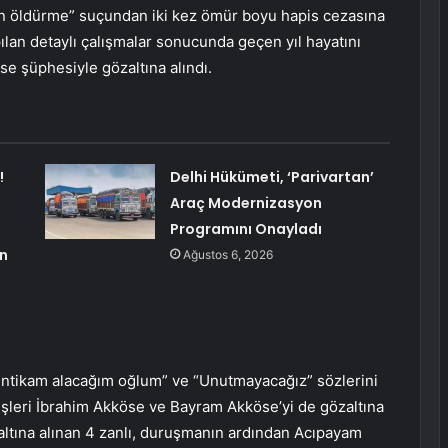
en öldürme” suçundan iki kez ömür boyu hapis cezasına
apılan detaylı çalışmalar sonucunda geçen yıl hayatını
 şüphesiyle gözaltına alındı.
!
Delhi Hükümeti, ‘Parivartan’
Araç Modernizasyon
Programını Onayladı
an
Ağustos 6, 2026
 “İntikam alacağım oğlum” ve “Unutmayacağız” sözlerini
eşleri İbrahim Akköse ve Bayram Akköse’yi de gözaltına
zaltına alınan 4 zanlı, duruşmanın ardından Acıpayam