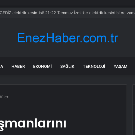
 GEDİZ elektrik kesintisi! 21-22 Temmuz İzmir’de elektrik kesintisi ne za
FA
HABER
EKONOMI
SAĞLIK
TEKNOLOJI
YAŞAM
tüler.
üşmanlarını