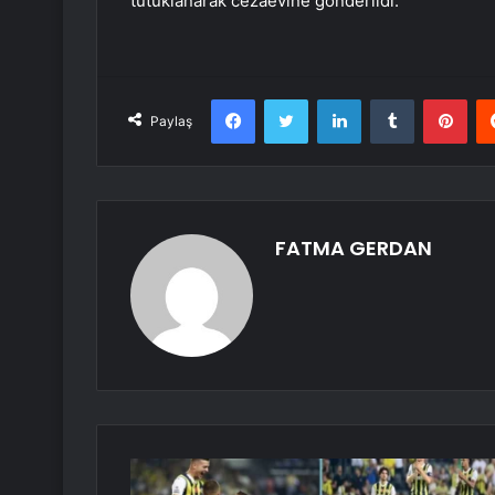
tutuklanarak cezaevine gönderildi.
Facebook
Twitter
LinkedIn
Tumblr
Pint
Paylaş
FATMA GERDAN