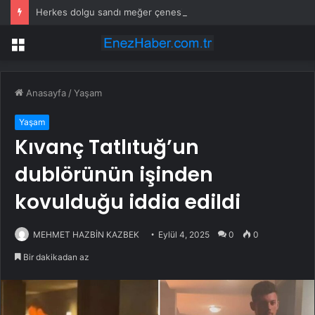
Herkes dolgu sandı meğer çenesini böcek ısırmış
Menü
Anasayfa
/
Yaşam
Yaşam
Kıvanç Tatlıtuğ’un
dublörünün işinden
kovulduğu iddia edildi
MEHMET HAZBİN KAZBEK
Eylül 4, 2025
0
0
Bir dakikadan az