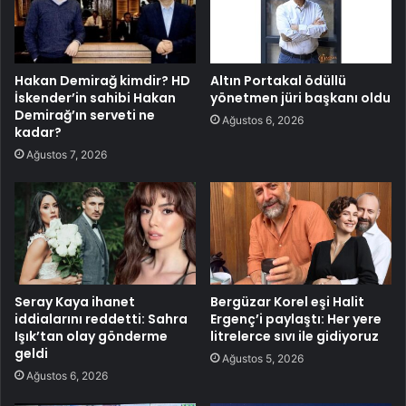
Hakan Demirağ kimdir? HD
Altın Portakal ödüllü
İskender’in sahibi Hakan
yönetmen jüri başkanı oldu
Demirağ’ın serveti ne
Ağustos 6, 2026
kadar?
Ağustos 7, 2026
Seray Kaya ihanet
Bergüzar Korel eşi Halit
iddialarını reddetti: Sahra
Ergenç’i paylaştı: Her yere
Işık’tan olay gönderme
litrelerce sıvı ile gidiyoruz
geldi
Ağustos 5, 2026
Ağustos 6, 2026