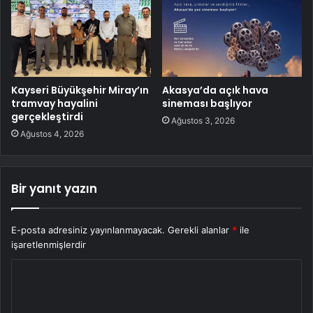
Kayseri Büyükşehir Miray’ın
Akasya’da açık hava
tramvay hayalini
sineması başlıyor
gerçekleştirdi
Ağustos 3, 2026
Ağustos 4, 2026
Bir yanıt yazın
E-posta adresiniz yayınlanmayacak.
Gerekli alanlar
*
ile
işaretlenmişlerdir
Y
o
r