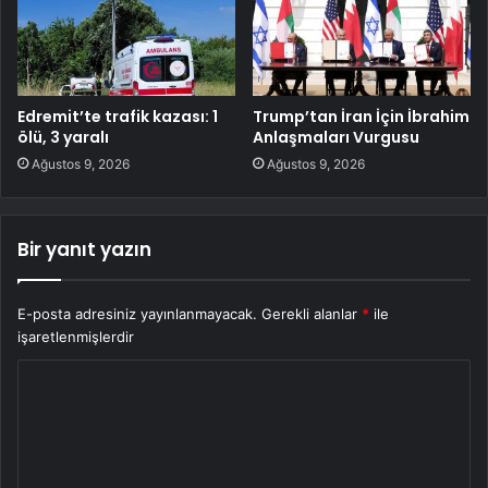
Edremit’te trafik kazası: 1
Trump’tan İran İçin İbrahim
ölü, 3 yaralı
Anlaşmaları Vurgusu
Ağustos 9, 2026
Ağustos 9, 2026
Bir yanıt yazın
E-posta adresiniz yayınlanmayacak.
Gerekli alanlar
*
ile
işaretlenmişlerdir
Y
o
r
u