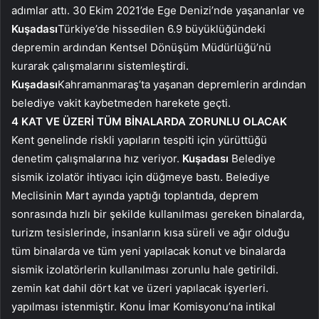
adımlar attı. 30 Ekim 2021’de Ege Denizi’nde yaşananlar ve
Kuşadası
Türkiye’de hissedilen 6.9 büyüklüğündeki
depremin ardından Kentsel Dönüşüm Müdürlüğü’nü
kurarak çalışmalarını sistemleştirdi.
Kuşadası
Kahramanmaraş’ta yaşanan depremlerin ardından
belediye vakit kaybetmeden harekete geçti.
4 KAT VE ÜZERİ TÜM BİNALARDA ZORUNLU OLACAK
Kent genelinde riskli yapıların tespiti için yürüttüğü
denetim çalışmalarına hız veriyor.
Kuşadası
Belediye
sismik izolatör ihtiyacı için düğmeye bastı. Belediye
Meclisinin Mart ayında yaptığı toplantıda, deprem
sonrasında hızlı bir şekilde kullanılması gereken binalarda,
turizm tesislerinde, insanların kısa süreli ve ağır olduğu
tüm binalarda ve tüm yeni yapılacak konut ve binalarda
sismik izolatörlerin kullanılması zorunlu hale getirildi.
zemin kat dahil dört kat ve üzeri yapılacak işyerleri.
yapılması istenmiştir. Konu İmar Komisyonu’na intikal