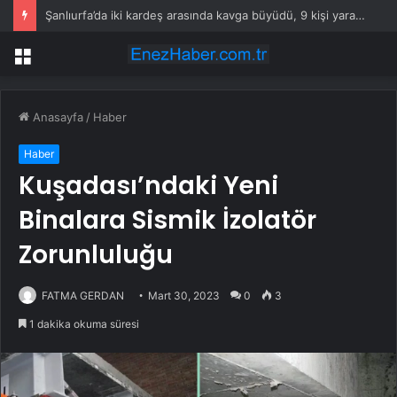
Şanlıurfa’da iki kardeş arasında kavga büyüdü, 9 kişi yaralandı
Menü
Anasayfa
/
Haber
Haber
Kuşadası’ndaki Yeni
Binalara Sismik İzolatör
Zorunluluğu
FATMA GERDAN
Mart 30, 2023
0
3
1 dakika okuma süresi