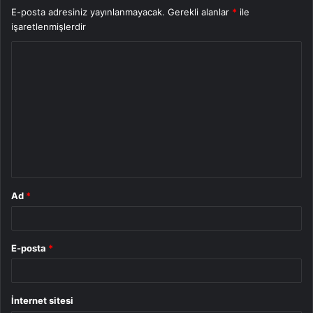
E-posta adresiniz yayınlanmayacak.
Gerekli alanlar
*
ile
işaretlenmişlerdir
Y
o
r
u
m
*
Ad
*
E-posta
*
İnternet sitesi