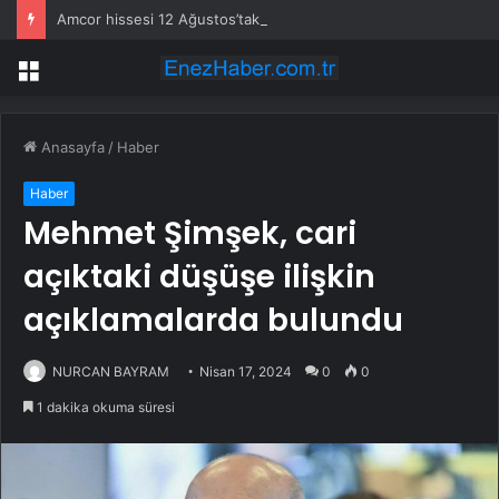
Amcor hissesi 12 Ağustos’taki kazanç açıklamasında %5,4 hareket edebilir
Menü
Anasayfa
/
Haber
Haber
Mehmet Şimşek, cari
açıktaki düşüşe ilişkin
açıklamalarda bulundu
NURCAN BAYRAM
Nisan 17, 2024
0
0
1 dakika okuma süresi