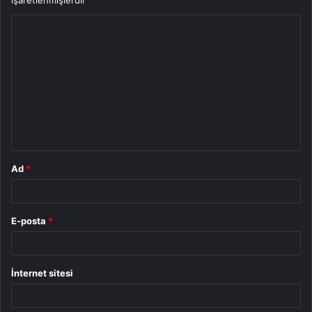
işaretlenmişlerdir
Y
o
r
u
m
*
Ad
*
E-posta
*
İnternet sitesi