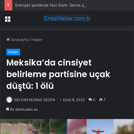
Emniyet şeridinde feci ölüm: Servis şoförüne midibüs çarptı
Menü
Anasayfa
/
Haber
Haber
Meksika’da cinsiyet
belirleme partisine uçak
düştü: 1 ölü
SELKAN MURAD SEZEN
Eylül 8, 2023
0
7
Bir dakikadan az