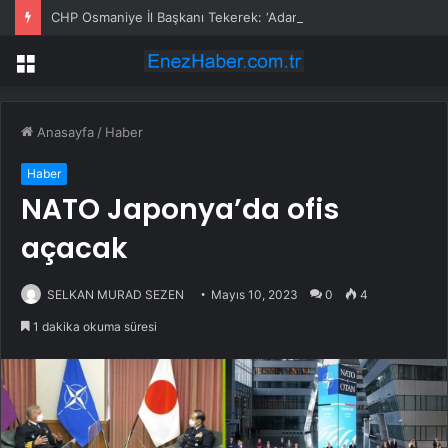
CHP Osmaniye İl Başkanı Tekerek: ‘Adamcılık ve ayrımcılık dönemi bitti’
Menü
Anasayfa
/
Haber
Haber
NATO Japonya’da ofis
açacak
SELKAN MURAD SEZEN
Mayıs 10, 2023
0
4
1 dakika okuma süresi