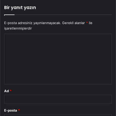
Bir yanıt yazın
E-posta adresiniz yayınlanmayacak.
Gerekli alanlar
*
ile
işaretlenmişlerdir
Y
o
r
u
m
*
Ad
*
E-posta
*