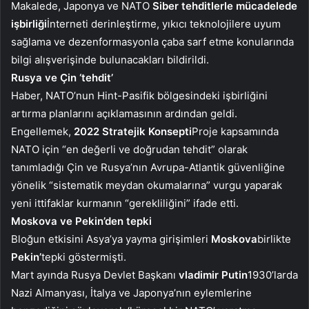
Makalede, Japonya ve NATO
Siber tehditlerle mücadelede
işbirliği
İnterneti derinleştirme, yıkıcı teknolojilere uyum
sağlama ve dezenformasyonla çaba sarf etme konularında
bilgi alışverişinde bulunacakları bildirildi.
Rusya ve Çin ‘tehdit’
Haber, NATO’nun Hint-Pasifik bölgesindeki işbirliğini
artırma planlarını açıklamasının ardından geldi.
Engellemek,
2022 Stratejik Konsepti
Proje kapsamında
NATO için “en değerli ve doğrudan tehdit” olarak
tanımladığı Çin ve Rusya’nın Avrupa-Atlantik güvenliğine
yönelik “sistematik meydan okumalarına” vurgu yaparak
yeni ittifaklar kurmanın “gerekliliğini” ifade etti.
Moskova ve Pekin’den tepki
Bloğun etkisini Asya’ya yayma girişimleri
Moskova
birlikte
Pekin’
tepki göstermişti.
Mart ayında Rusya Devlet Başkanı
vladimir
Putin
1930’larda
Nazi Almanyası, İtalya ve Japonya’nın eylemlerine