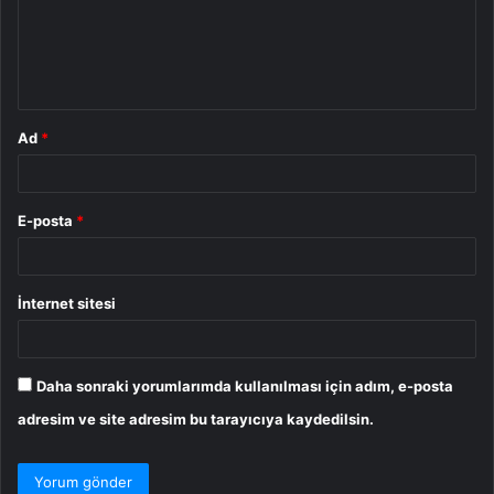
u
m
*
Ad
*
E-posta
*
İnternet sitesi
Daha sonraki yorumlarımda kullanılması için adım, e-posta
adresim ve site adresim bu tarayıcıya kaydedilsin.