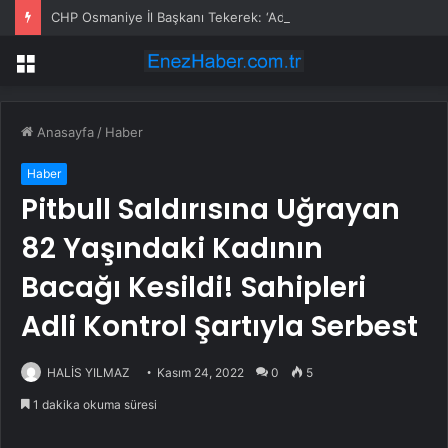
CHP Osmaniye İl Başkanı Tekerek: ‘Adamcılık ve ayrımcılık dönemi bitti’
Menü
Anasayfa
/
Haber
Haber
Pitbull Saldırısına Uğrayan
82 Yaşındaki Kadının
Bacağı Kesildi! Sahipleri
Adli Kontrol Şartıyla Serbest
HALİS YILMAZ
Kasım 24, 2022
0
5
1 dakika okuma süresi