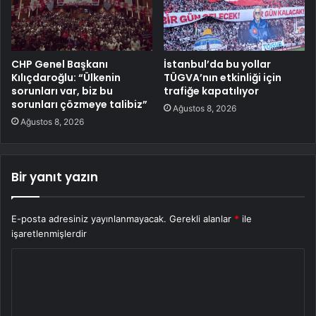
CHP Genel Başkanı
İstanbul’da bu yollar
Kılıçdaroğlu: “Ülkenin
TÜGVA’nın etkinliği için
sorunları var, biz bu
trafiğe kapatılıyor
sorunları çözmeye talibiz”
Ağustos 8, 2026
Ağustos 8, 2026
Bir yanıt yazın
E-posta adresiniz yayınlanmayacak.
Gerekli alanlar
*
ile
işaretlenmişlerdir
Y
o
r