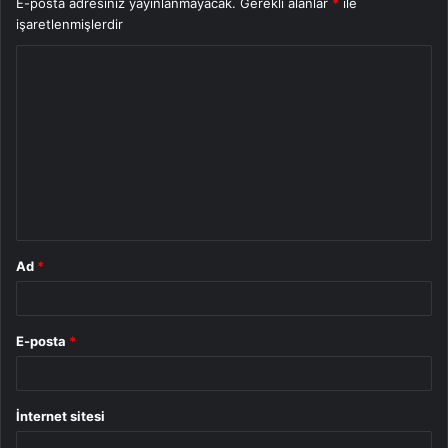
E-posta adresiniz yayınlanmayacak.
Gerekli alanlar
*
ile
işaretlenmişlerdir
Y
o
r
u
m
*
Ad
*
E-posta
*
İnternet sitesi