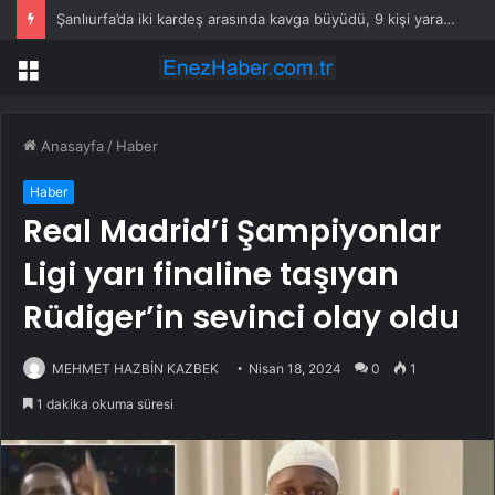
Şanlıurfa’da iki kardeş arasında kavga büyüdü, 9 kişi yaralandı
Menü
Anasayfa
/
Haber
Haber
Real Madrid’i Şampiyonlar
Ligi yarı finaline taşıyan
Rüdiger’in sevinci olay oldu
MEHMET HAZBİN KAZBEK
Nisan 18, 2024
0
1
1 dakika okuma süresi