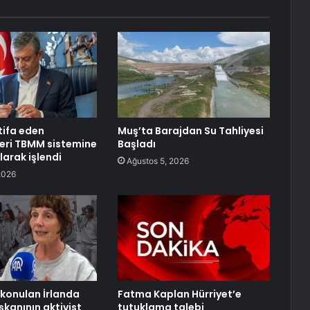
tifa eden
Muş’ta Barajdan Su Tahliyesi
lleri TBMM sistemine
Başladı
larak işlendi
Ağustos 5, 2026
2026
lıkonulan İrlanda
Fatma Kaplan Hürriyet’e
anının aktivist
tutuklama talebi