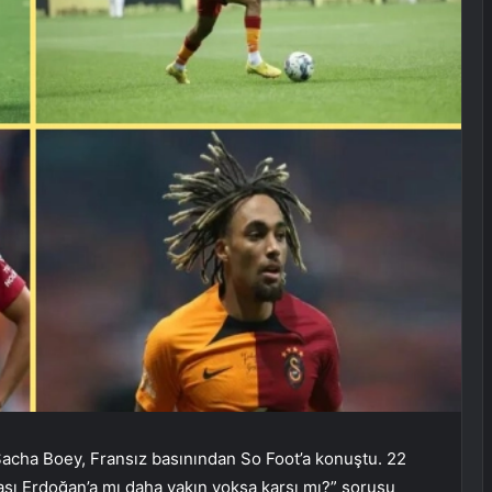
Sacha Boey, Fransız basınından So Foot’a konuştu. 22
sı Erdoğan’a mı daha yakın yoksa karşı mı?” sorusu