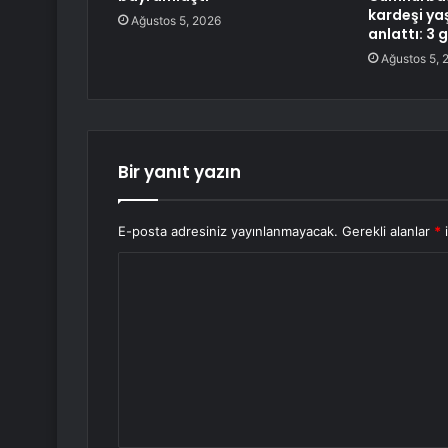
kardeşi ya
Ağustos 5, 2026
anlattı: 3 g
Ağustos 5, 
Bir yanıt yazın
E-posta adresiniz yayınlanmayacak.
Gerekli alanlar
*
i
Y
o
r
u
m
*