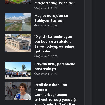
maçları hangi kanalda?
Ağustos 6, 2026
Muş’ta Barajdan Su
Tahliyesi Başladı
Ağustos 5, 2026
10 yıldır kullanılmayan
bankayı satın aldılar:
Servet ödeyip ev haline
getirdiler
Ağustos 5, 2026
Başkan Ünlü, personelle
bayramlaştı
Ağustos 5, 2026
İsrail’de alıkonulan
İrlanda
Cumhurbaşkanının
aktivist kardeşi yaşadığı
zulmü anlattı: 3 gün 5 yıl