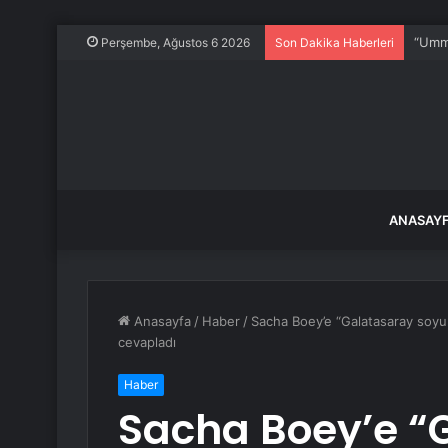
“Umma
Perşembe, Ağustos 6 2026
Son Dakika Haberleri
ANASAY
Anasayfa
/
Haber
/
Sacha Boey’e “Galatasaray soy
cevapladı
Haber
Sacha Boey’e “