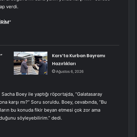
ap verdi.
RİM”
r”
Kars’ta Kurban Bayramı
Hazırlıkları
Ağustos 6, 2026
, Sacha Boey ile yaptığı röportajda, “Galatasaray
na karşı mı?” Soru soruldu. Boey, cevabında, “Bu
ların bu konuda fikir beyan etmesi çok zor ama
uğunu söyleyebilirim.” dedi.