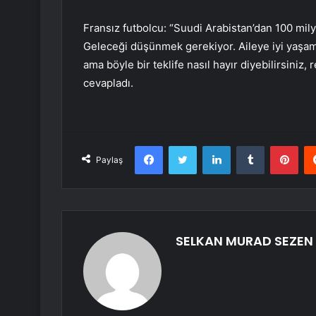
Fransız futbolcu: “Suudi Arabistan’dan 100 mily
Geleceği düşünmek gerekiyor. Aileye iyi yaşam
ama böyle bir teklife nasıl hayır diyebilirsiniz
cevapladı.
Facebook
Twitter
LinkedIn
Tumblr
Pint
Paylaş
SELKAN MURAD SEZEN