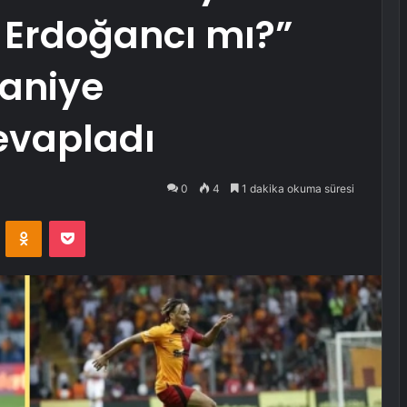
Erdoğancı mı?”
saniye
vapladı
0
4
1 dakika okuma süresi
VKontakte
Odnoklassniki
Pocket