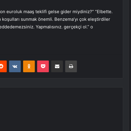
on euroluk maaş teklifi gelse gider miydiniz?” “Elbette.
 koşulları sunmak önemli. Benzema’yı çok eleştirdiler
, reddedemezsiniz. Yapmalısınız. gerçekçi ol.” o
erest
Reddit
VKontakte
Odnoklassniki
Pocket
E-Posta ile paylaş
Yazdır