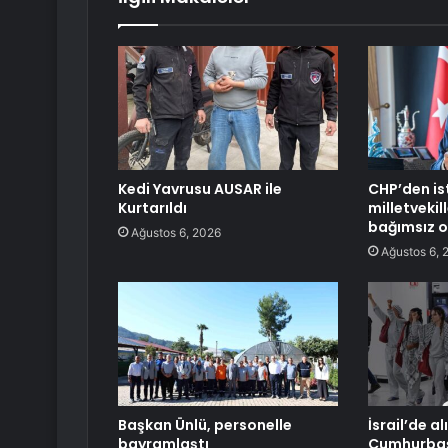
Kedi Yavrusu AUSAR ile
CHP’den is
Kurtarıldı
milletveki
bağımsız o
Ağustos 6, 2026
Ağustos 6, 
Başkan Ünlü, personelle
İsrail’de a
bayramlaştı
Cumhurbaşk