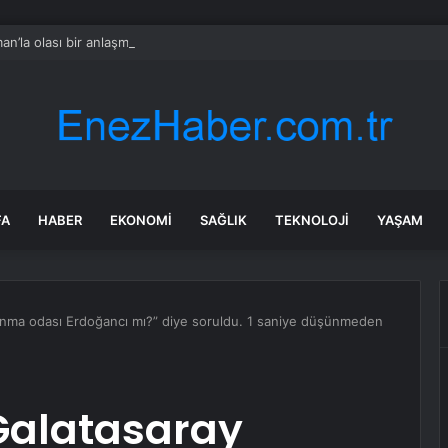
n’la olası bir anlaşma, Hürmüz Boğazı’nın derhal açılması anlamına gelm
FA
HABER
EKONOMI
SAĞLIK
TEKNOLOJI
YAŞAM
unma odası Erdoğancı mı?” diye soruldu. 1 saniye düşünmeden
Galatasaray