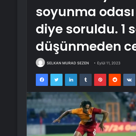
soyunma odası 
diye soruldu. 1 
düşünmeden ce
SELKAN MURAD SEZEN
Eylül 11, 2023
Facebook
Twitter
LinkedIn
Tumblr
Pinterest
Reddit