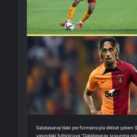
Galatasaray’daki performansıyla dikkat çeken 
yaşındaki futbolcuya “Galatasaray soyunma oda