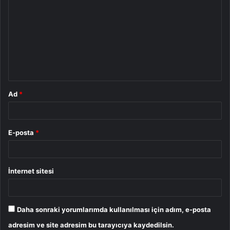
o
r
u
m
*
Ad
*
E-posta
*
İnternet sitesi
Daha sonraki yorumlarımda kullanılması için adım, e-posta
adresim ve site adresim bu tarayıcıya kaydedilsin.