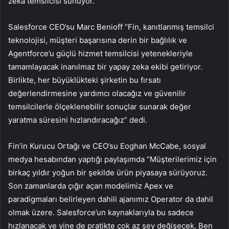
zeka temsilcisi sunuyor.
Salesforce CEO’su Marc Benioff “Fin, kanıtlanmış temsilci
teknolojisi, müşteri başarısına derin bir bağlılık ve
Agentforce’u güçlü hizmet temsilcisi yetenekleriyle
tamamlayacak inanılmaz bir yapay zeka ekibi getiriyor.
Birlikte, her büyüklükteki şirketin bu fırsatı
değerlendirmesine yardımcı olacağız ve güvenilir
temsilcilerle ölçeklenebilir sonuçlar sunarak değer
yaratma süresini hızlandıracağız” dedi.
Fin’in Kurucu Ortağı ve CEO’su Eoghan McCabe, sosyal
medya hesabından yaptığı paylaşımda “Müşterilerimiz için
birkaç yıldır yoğun bir şekilde ürün piyasaya sürüyoruz.
Son zamanlarda çığır açan modelimiz Apex ve
paradigmaları belirleyen dahili ajanımız Operator da dahil
olmak üzere. Salesforce’un kaynaklarıyla bu sadece
hızlanacak ve yine de pratikte çok az şey değişecek. Ben