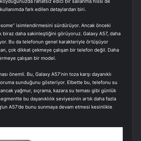
 koyduğunuzda rahatsız edici bir sallanma hissi de
ullanımda fark edilen detaylardan biri.
some” isimlendirmesini sürdürüyor. Ancak önceki
ık biraz daha sakinleştiğini görüyoruz. Galaxy A57, daha
yor. Bu da telefonun genel karakteriyle örtüşüyor
an, çok dikkat çekmeye çalışan bir telefon değil. Daha
ermeye çalışan bir model.
ması önemli. Bu, Galaxy A57’nin toza karşı dayanıklı
ı koruma sunduğunu gösteriyor. Elbette bu, telefonu su
 ancak yağmur, sıçrama, kazara su teması gibi günlük
 segmentte bu dayanıklılık seviyesinin artık daha fazla
g’un A57’de bunu sunmaya devam etmesi kesinlikle