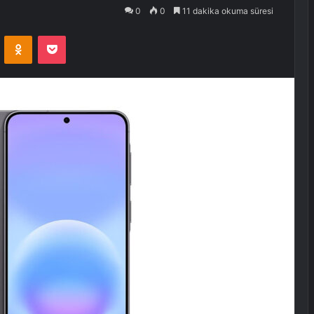
0
0
11 dakika okuma süresi
VKontakte
Odnoklassniki
Pocket