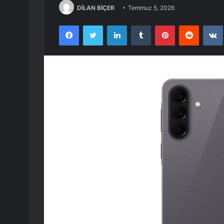
DİLAN BİÇER
Temmuz 5, 2026
Facebook
Twitter
LinkedIn
Tumblr
Pinterest
Reddit