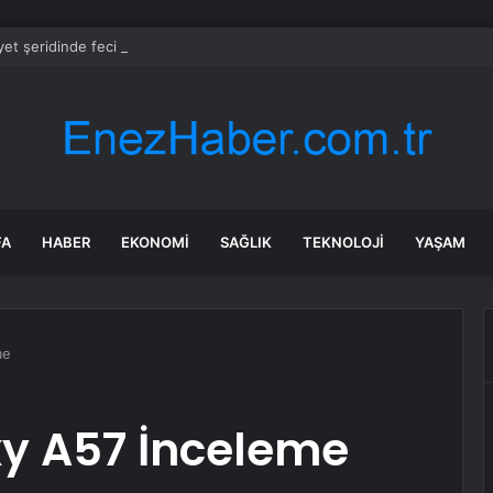
et şeridinde feci ölüm: Servis şoförüne midibüs çarptı
FA
HABER
EKONOMI
SAĞLIK
TEKNOLOJI
YAŞAM
me
y A57 İnceleme