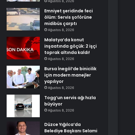
Ağustos 8, 2026
Emniyet şeridinde feci
ölüm: Servis şoförüne
midibüs çarptı
Ağustos 8, 2026
Malatya’da konut
inşaatında göçük: 2 işçi
toprak altında kaldı!
Ağustos 8, 2026
Bursa İnegöl’de binicilik
için modern manejler
yapılıyor
Ağustos 8, 2026
Togg’un servis ağı hızla
büyüyor
Ağustos 8, 2026
Düzce Yığılca’da
Belediye Başkanı Selami