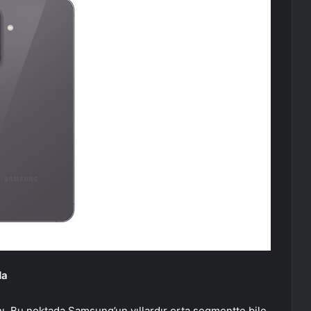
da
nı. Bu noktada Samsung’un yıllardır orta segmentte bile