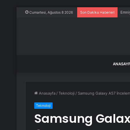
Emniy
Cumartesi, Ağustos 8 2026
Son Dakika Haberleri
ANASAY
Anasayfa
/
Teknoloji
/
Samsung Galaxy A57 İncele
Teknoloji
Samsung Galax