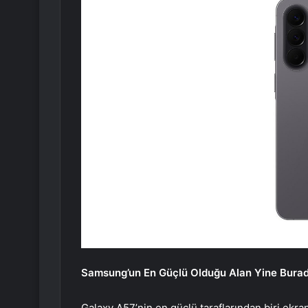
Samsung’un En Güçlü Olduğu Alan Yine Bura
Galaxy A57’nin en güçlü taraflarından biri ekra