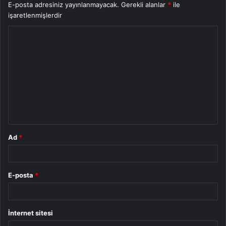
E-posta adresiniz yayınlanmayacak.
Gerekli alanlar
*
ile
işaretlenmişlerdir
Y
o
r
u
m
*
Ad
*
E-posta
*
İnternet sitesi