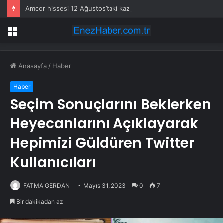
Amcor hissesi 12 Ağustos’taki kazanç açıklamasında %5,4 hareket edebilir
Menü
Anasayfa
/
Haber
Haber
Seçim Sonuçlarını Beklerken
Heyecanlarını Açıklayarak
Hepimizi Güldüren Twitter
Kullanıcıları
FATMA GERDAN
Mayıs 31, 2023
0
7
Bir dakikadan az