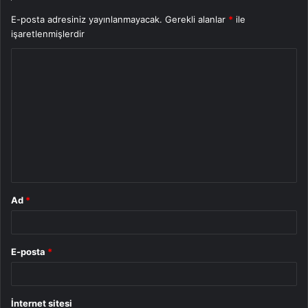
E-posta adresiniz yayınlanmayacak.
Gerekli alanlar
*
ile
işaretlenmişlerdir
Y
o
r
u
m
*
Ad
*
E-posta
*
İnternet sitesi