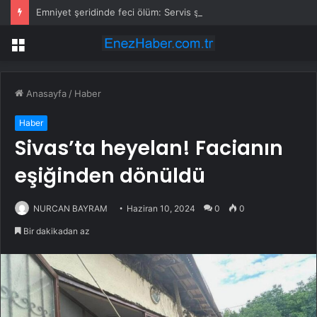
Emniyet şeridinde feci ölüm: Servis şoförüne midibüs çarptı
Menü
Anasayfa
/
Haber
Haber
Sivas’ta heyelan! Facianın
eşiğinden dönüldü
NURCAN BAYRAM
Haziran 10, 2024
0
0
Bir dakikadan az