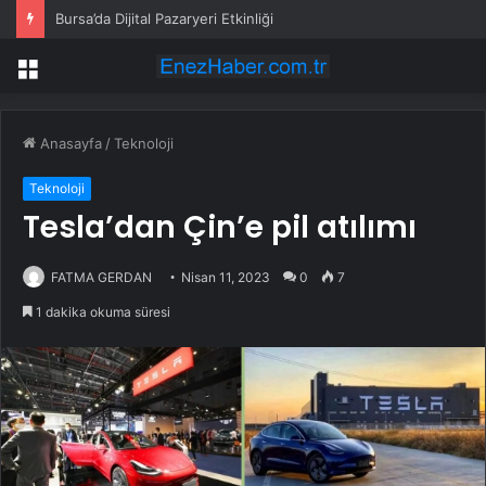
Bursa’da Dijital Pazaryeri Etkinliği
Menü
Anasayfa
/
Teknoloji
Teknoloji
Tesla’dan Çin’e pil atılımı
FATMA GERDAN
Nisan 11, 2023
0
7
1 dakika okuma süresi