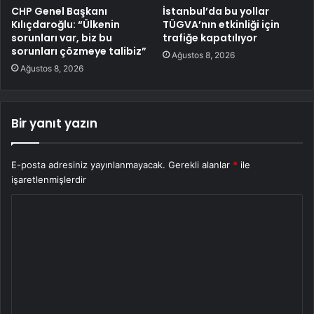
CHP Genel Başkanı
İstanbul’da bu yollar
Kılıçdaroğlu: “Ülkenin
TÜGVA’nın etkinliği için
sorunları var, biz bu
trafiğe kapatılıyor
sorunları çözmeye talibiz”
Ağustos 8, 2026
Ağustos 8, 2026
Bir yanıt yazın
E-posta adresiniz yayınlanmayacak.
Gerekli alanlar
*
ile
işaretlenmişlerdir
Y
o
r
u
m
*