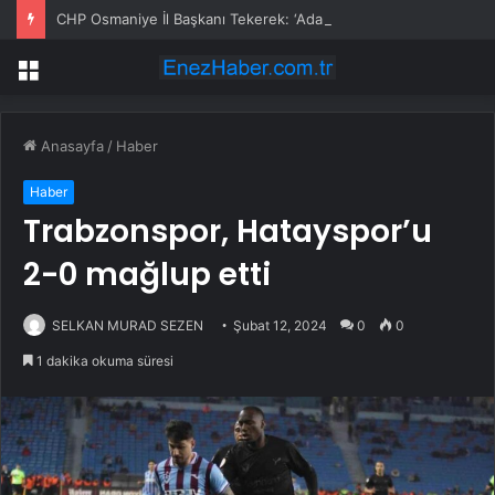
CHP Osmaniye İl Başkanı Tekerek: ‘Adamcılık ve ayrımcılık dönemi bitti’
Menü
Anasayfa
/
Haber
Haber
Trabzonspor, Hatayspor’u
2-0 mağlup etti
SELKAN MURAD SEZEN
Şubat 12, 2024
0
0
1 dakika okuma süresi