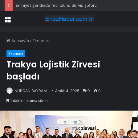
Emniyet şeridinde feci ölüm: Servis şoförüne midibüs çarptı
Menü
Anasayfa
/
Ekonomi
Ekonomi
Trakya Lojistik Zirvesi
başladı
NURCAN BAYRAM
Aralık 4, 2025
0
0
1 dakika okuma süresi