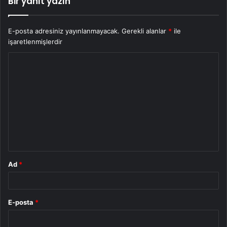
Bir yanıt yazın
E-posta adresiniz yayınlanmayacak.
Gerekli alanlar
*
ile
işaretlenmişlerdir
Y
o
r
u
m
*
Ad
*
E-posta
*