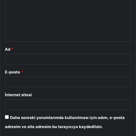
r
u
m
*
Ad
*
E-posta
*
İnternet sitesi
Daha sonraki yorumlarımda kullanılması için adım, e-posta
adresim ve site adresim bu tarayıcıya kaydedilsin.