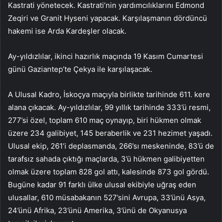
Kastrati yönetecek. Kastrati’nin yardımcılıklarını Edmond
Zeqiri ve Granit Hyseni yapacak. Karşılaşmanın dördüncü
hakemi ise Arda Kardeşler olacak.
Ay-yıldızlılar, ikinci hazırlık maçında 19 Kasım Cumartesi
günü Gaziantep’te Çekya ile karşılaşacak.
A Ulusal Kadro, İskoçya maçıyla birlikte tarihinde 611. kere
alana çıkacak. Ay-yıldızlılar, 99 yıllık tarihinde 333’ü resmi,
277’si özel, toplam 610 maç oynayıp, biri hükmen olmak
üzere 234 galibiyet, 145 beraberlik ve 231 hezimet yaşadı.
Ulusal ekip, 261’i deplasmanda, 266’sı meskeninde, 83’ü de
tarafsız sahada çıktığı maçlarda, 3’ü hükmen galibiyetten
olmak üzere toplam 828 gol attı, kalesinde 873 gol gördü.
Bugüne kadar 91 farklı ülke ulusal ekibiyle uğraş eden
ulusallar, 610 müsabakanın 527’sini Avrupa, 33’ünü Asya,
24’ünü Afrika, 23’ünü Amerika, 3’ünü de Okyanusya