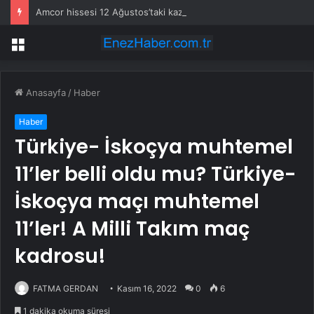
Amcor hissesi 12 Ağustos’taki kazanç açıklamasında %5,4 hareket edebilir
Menü
Anasayfa
/
Haber
Haber
Türkiye- İskoçya muhtemel
11’ler belli oldu mu? Türkiye-
İskoçya maçı muhtemel
11’ler! A Milli Takım maç
kadrosu!
FATMA GERDAN
Kasım 16, 2022
0
6
1 dakika okuma süresi