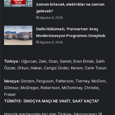
zaman bitecek, elektrikler ne zaman
gelecek?
Ağustos 6, 2026
Delhi Hükümeti, ‘Parivartan’ Araç
Modernizasyon Programını Onayladı
Ağustos 6, 2026
Türkiye
:
Uğurcan, Zeki, Ozan, Samet, Eren Elmalı, Salih
Özcan, Orkun, Hakan, Cengiz Ünder, Kerem, Cenk Tosun
İskoçya:
Gordon, Ferguson, Patterson, Tierney, McGinn,
Gilmour, McGregor, Robertson, McTominay, Christie,
Fraser
TÜRKİYE- İSKOÇYA MAÇI NE VAKİT, SAAT KAÇTA?
Hazırlık maçlarından biri olan Türkiye- İskoçya maçı 16