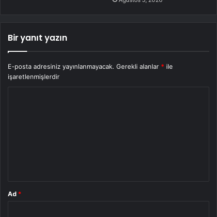
Bir yanıt yazın
E-posta adresiniz yayınlanmayacak.
Gerekli alanlar
*
ile
işaretlenmişlerdir
Y
o
r
u
m
*
Ad
*