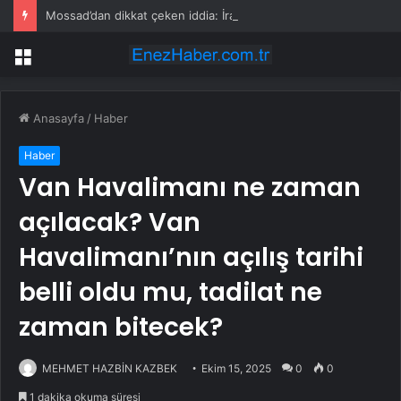
Mossad’dan dikkat çeken iddia: İran’ın gizli planı deşifre oldu
Menü
Anasayfa
/
Haber
Haber
Van Havalimanı ne zaman
açılacak? Van
Havalimanı’nın açılış tarihi
belli oldu mu, tadilat ne
zaman bitecek?
MEHMET HAZBİN KAZBEK
Ekim 15, 2025
0
0
1 dakika okuma süresi