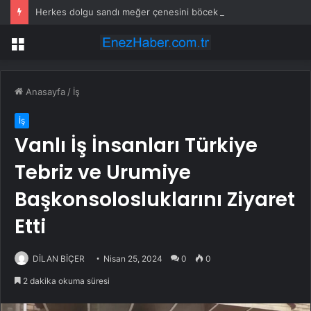
Herkes dolgu sandı meğer çenesini böcek ısırmış
Menü
Anasayfa
/
İş
İş
Vanlı İş İnsanları Türkiye
Tebriz ve Urumiye
Başkonsolosluklarını Ziyaret
Etti
DİLAN BİÇER
Nisan 25, 2024
0
0
2 dakika okuma süresi