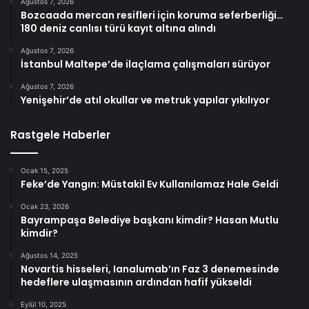
Ağustos 7, 2026
Bozcaada mercan resifleri için koruma seferberliği…
180 deniz canlısı türü kayıt altına alındı
Ağustos 7, 2026
İstanbul Maltepe’de ilaçlama çalışmaları sürüyor
Ağustos 7, 2026
Yenişehir’de atıl okullar ve metruk yapılar yıkılıyor
Rastgele Haberler
Ocak 15, 2025
Feke’de Yangın: Müstakil Ev Kullanılamaz Hale Geldi
Ocak 23, 2026
Bayrampaşa Belediye başkanı kimdir? Hasan Mutlu
kimdir?
Ağustos 14, 2025
Novartis hisseleri, Ianalumab’ın Faz 3 denemesinde
hedeflere ulaşmasının ardından hafif yükseldi
Eylül 10, 2025