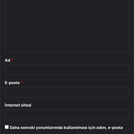
o
r
u
m
*
Ad
*
E-posta
*
İnternet sitesi
Daha sonraki yorumlarımda kullanılması için adım, e-posta