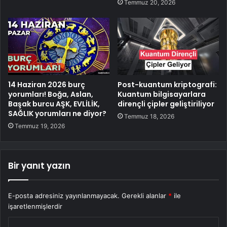
Temmuz 20, 2026
14 Haziran 2026 burç
Post-kuantum kriptografi:
yorumları! Boğa, Aslan,
Kuantum bilgisayarlara
Başak burcu AŞK, EVLİLİK,
dirençli çipler geliştiriliyor
SAĞLIK yorumları ne diyor?
Temmuz 18, 2026
Temmuz 19, 2026
Bir yanıt yazın
E-posta adresiniz yayınlanmayacak.
Gerekli alanlar
*
ile
işaretlenmişlerdir
Y