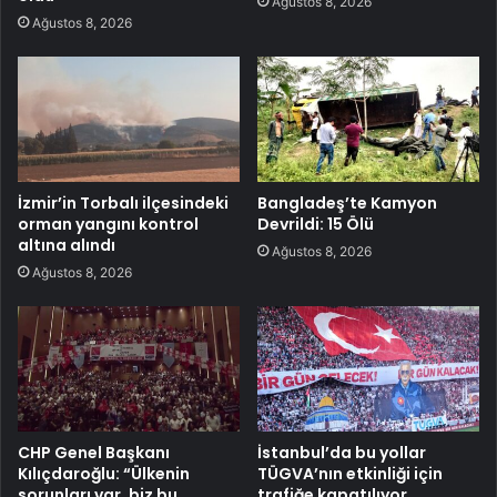
Ağustos 8, 2026
Ağustos 8, 2026
İzmir’in Torbalı ilçesindeki
Bangladeş’te Kamyon
orman yangını kontrol
Devrildi: 15 Ölü
altına alındı
Ağustos 8, 2026
Ağustos 8, 2026
CHP Genel Başkanı
İstanbul’da bu yollar
Kılıçdaroğlu: “Ülkenin
TÜGVA’nın etkinliği için
sorunları var, biz bu
trafiğe kapatılıyor