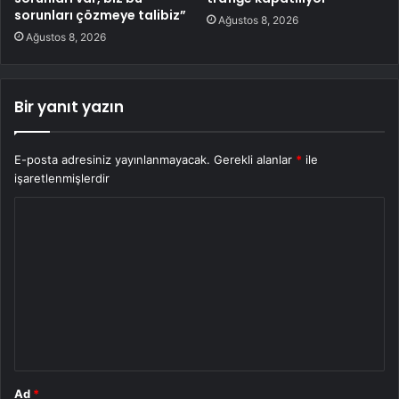
sorunları çözmeye talibiz”
Ağustos 8, 2026
Ağustos 8, 2026
Bir yanıt yazın
E-posta adresiniz yayınlanmayacak.
Gerekli alanlar
*
ile
işaretlenmişlerdir
Y
o
r
u
m
*
Ad
*