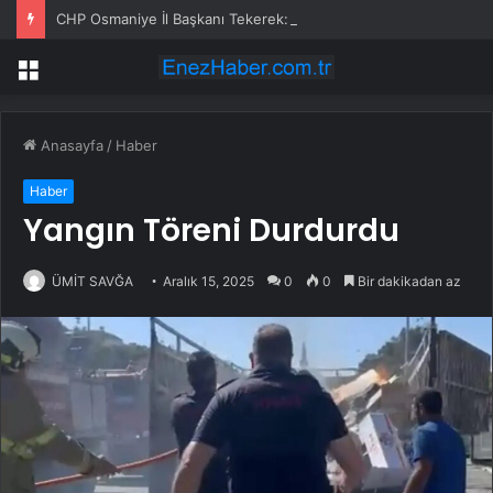
CHP Osmaniye İl Başkanı Tekerek: ‘Adamcılık ve ayrımcılık dönemi bitti’
Menü
Anasayfa
/
Haber
Haber
Yangın Töreni Durdurdu
ÜMİT SAVĞA
Aralık 15, 2025
0
0
Bir dakikadan az