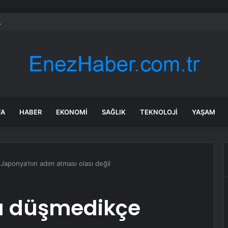
islerinde Engelli Dostu Yenileme
FA
HABER
EKONOMI
SAĞLIK
TEKNOLOJI
YAŞAM
Japonya’nın adım atması olası değil
na düşmedikçe