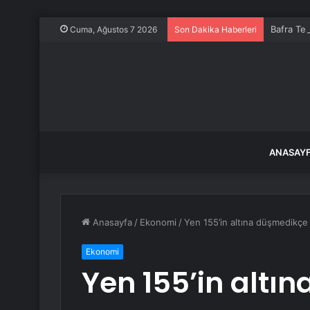
Bafra Tes
Cuma, Ağustos 7 2026
Son Dakika Haberleri
ANASAY
Anasayfa
/
Ekonomi
/
Yen 155’in altına düşmedikçe 
Ekonomi
Yen 155’in altı