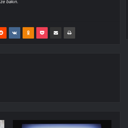
üze bakın.
erest
Reddit
VKontakte
Odnoklassniki
Pocket
E-Posta ile paylaş
Yazdır