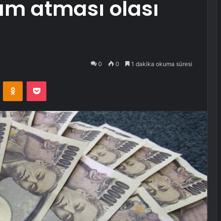
ım atması olası
0
0
1 dakika okuma süresi
VKontakte
Odnoklassniki
Pocket