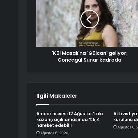
'Kül Masalı'na 'Gülcan' geliyor:
Goncagül Sunar kadroda
İlgili Makaleler
Amcor hissesi 12 Ağustos’taki
Aktivist ya
kazanç açıklamasında %5,4
kurulunu d
hareket edebilir
Ağustos 6, 
Ağustos 6, 2026