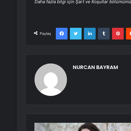
Daha fazla bilgi için Şart ve Koşullar bölümüm
Facebook
Twitter
LinkedIn
Tumblr
Pint
Paylaş
NURCAN BAYRAM