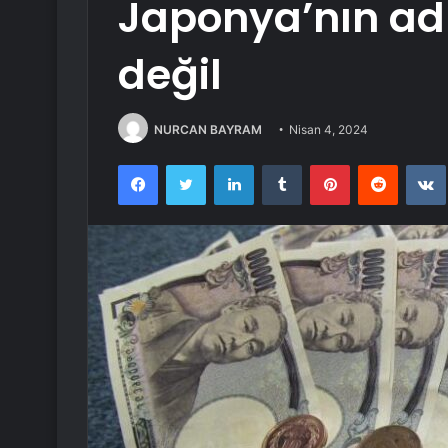
Japonya’nın ad
değil
NURCAN BAYRAM
Nisan 4, 2024
Facebook
Twitter
LinkedIn
Tumblr
Pinterest
Reddit