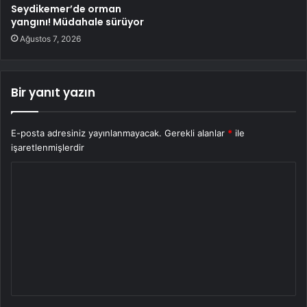
Seydikemer’de orman
yangını! Müdahale sürüyor
Ağustos 7, 2026
Bir yanıt yazın
E-posta adresiniz yayınlanmayacak.
Gerekli alanlar
*
ile
işaretlenmişlerdir
Y
o
r
u
m
*