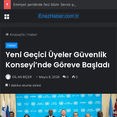
Emniyet şeridinde feci ölüm: Servis şoförüne midibüs çarptı
Menü
Anasayfa
/
Haber
Haber
Yeni Geçici Üyeler Güvenlik
Konseyi’nde Göreve Başladı
DİLAN BİÇER
Mayıs 8, 2026
0
0
1 dakika okuma süresi