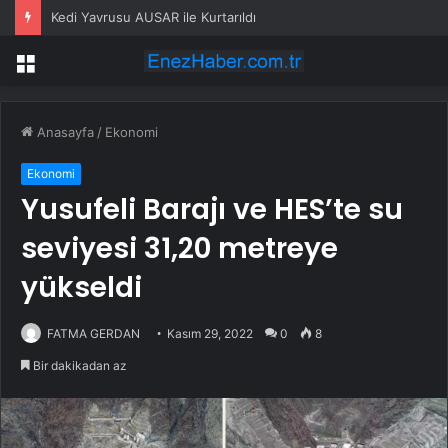
Kedi Yavrusu AUSAR ile Kurtarıldı
Menü
Anasayfa
/
Ekonomi
Ekonomi
Yusufeli Barajı ve HES’te su
seviyesi 31,20 metreye
yükseldi
FATMA GERDAN
Kasım 29, 2022
0
8
Bir dakikadan az