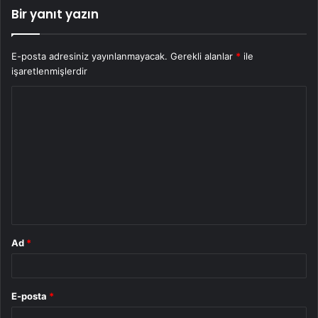
Bir yanıt yazın
E-posta adresiniz yayınlanmayacak.
Gerekli alanlar
*
ile
işaretlenmişlerdir
Y
o
r
u
m
*
Ad
*
E-posta
*