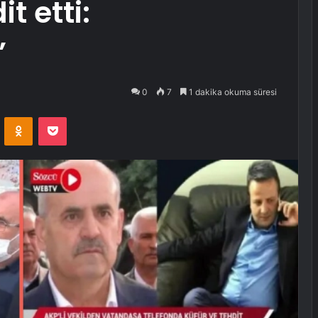
it etti:
’
0
7
1 dakika okuma süresi
VKontakte
Odnoklassniki
Pocket