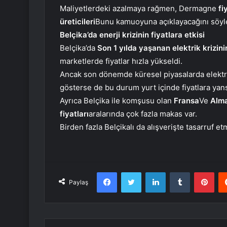
Maliyetlerdeki azalmaya rağmen, Dermagne
fi
üreticileri
Bunu kamuoyuna açıklayacağını söyl
Belçika’da enerji krizinin fiyatlara etkisi
Belçika’da
Son 1 yılda yaşanan elektrik krizini
marketlerde fiyatlar hızla yükseldi.
Ancak son dönemde küresel piyasalarda elektrik, 
gösterse de bu durum yurt içinde fiyatlara yan
Ayrıca Belçika ile komşusu olan
Fransa
Ve
Alm
fiyatları
aralarında çok fazla makas var.
Birden fazla Belçikalı da alışverişte tasarruf 
Facebook
Twitter
LinkedIn
Tumblr
Pint
Paylaş