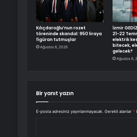
Kılıçdaroğlu’nun rozet
İzmir GEDİZ
töreninde skandal: 950 liraya
21-22 Temm
figüran tutmuşlar
elektrik ke
bitecek, e
Ağustos 6, 2026
gelecek?
Ağustos 6, 
Bir yanıt yazın
E-posta adresiniz yayınlanmayacak.
Gerekli alanlar
*
i
Y
o