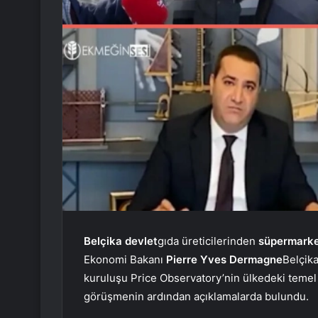
Belçika
devlet
gıda üreticilerinden
süpermarketl
Ekonomi Bakanı
Pierre Yves Dermagne
Belçika
kuruluşu Price Observatory’nin ülkedeki temel g
görüşmenin ardından açıklamalarda bulundu.