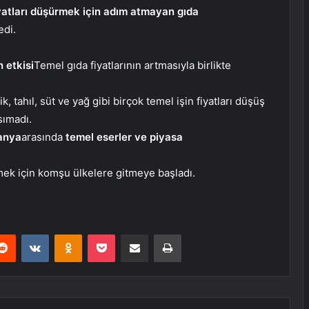
yatları düşürmek için adım atmayan gıda
edi.
n etkisi
Temel gıda fiyatlarının artmasıyla birlikte
tahıl, süt ve yağ gibi birçok temel işin fiyatları düşüş
sımadı.
anya
arasında
temel eserler ve piyasa
etmek için komşu ülkelere gitmeye başladı.
erest
Reddit
VKontakte
Odnoklassniki
Pocket
E-Posta ile paylaş
Yazdır