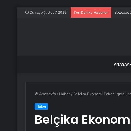
İstanbul 
Cuma, Ağustos 7 2026
Son Dakika Haberleri
ANASAY
Anasayfa
/
Haber
/
Belçika Ekonomi Bakanı gıda üreti
Haber
Belçika Ekonom