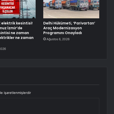
 elektrik kesintisi!
Delhi Hükümeti, ‘Parivartan’
uz İzmir’de
Araç Modernizasyon
sintisi ne zaman
Programını Onayladı
lektrikler ne zaman
Ağustos 6, 2026
2026
le işaretlenmişlerdir