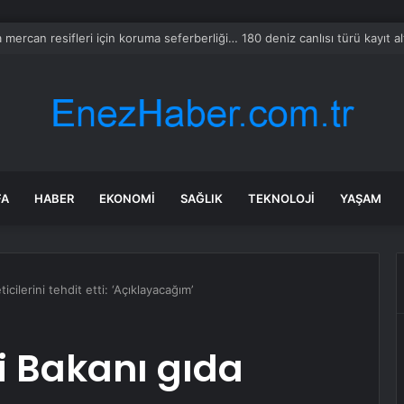
Maltepe’de ilaçlama çalışmaları sürüyor
FA
HABER
EKONOMI
SAĞLIK
TEKNOLOJI
YAŞAM
cilerini tehdit etti: ‘Açıklayacağım’
i Bakanı gıda