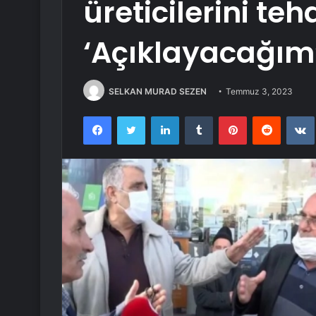
üreticilerini tehd
‘Açıklayacağım
SELKAN MURAD SEZEN
Temmuz 3, 2023
Facebook
Twitter
LinkedIn
Tumblr
Pinterest
Reddit