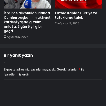
İsrail’de alıkonulan İrlanda
Fatma Kaplan Hürriyet’e
Cumhurbaşkanının aktivist
tutuklama talebi
kardeşi yaşadığı zulmü
Ağustos 5, 2026
anlattı: 3 gün 5 yıl gibi
geçti
Ağustos 5, 2026
Bir yanıt yazın
E-posta adresiniz yayınlanmayacak.
Gerekli alanlar
*
ile
işaretlenmişlerdir
Y
o
r
u