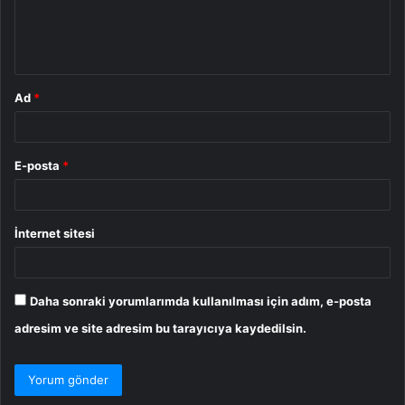
m
*
Ad
*
E-posta
*
İnternet sitesi
Daha sonraki yorumlarımda kullanılması için adım, e-posta
adresim ve site adresim bu tarayıcıya kaydedilsin.