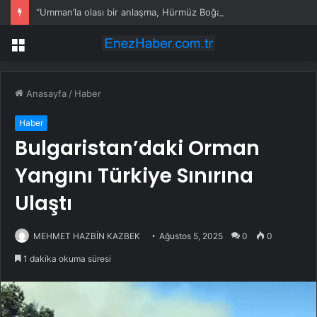
“Umman’la olası bir anlaşma, Hürmüz Boğazı’nın derhal açılması anlamına gelmiyor”
Menü
Anasayfa
/
Haber
Haber
Bulgaristan’daki Orman
Yangını Türkiye Sınırına
Ulaştı
MEHMET HAZBİN KAZBEK
Ağustos 5, 2025
0
0
1 dakika okuma süresi