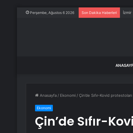
İzmir
Perşembe, Ağustos 6 2026
Son Dakika Haberleri
ANASAY
Anasayfa
/
Ekonomi
/
Çin’de Sıfır-Kovid protestoları
Ekonomi
Çin’de Sıfır-Kov