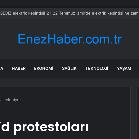
 GEDİZ elektrik kesintisi! 21-22 Temmuz İzmir’de elektrik kesintisi ne za
FA
HABER
EKONOMI
SAĞLIK
TEKNOLOJI
YAŞAM
 alevleniyor
id protestoları