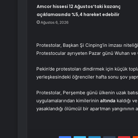
Amcor hissesi 12 Ağustos’taki kazanç
açıklamasında %5,4 hareket edebilir
Ağustos 6, 2026
Protestolar, Başkan Şi Cinping’in imzası niteliğin
Protestocular ayrıyeten Pazar günü Wuhan ve 
Pekin’de protestoları dindirmek için küçük topl
yerleşkesindeki öğrenciler hafta sonu şov yapm
Protestolar, Perşembe günü ülkenin uzak batısı
uygulamalarından kimilerinin
altında
kaldığı ve
yasaklandığı ölümcül bir apartman yangınının a
Facebook
Twitter
LinkedIn
Tumblr
Pint