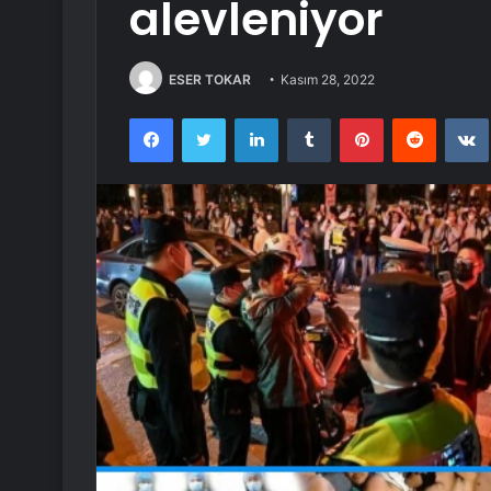
alevleniyor
ESER TOKAR
Kasım 28, 2022
Facebook
Twitter
LinkedIn
Tumblr
Pinterest
Reddit