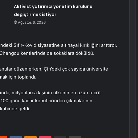
Aktivist yatırımcı yönetim kurulunu
değiştirmek istiyor
Ağustos 6, 2026
deki Sıfır-Kovid siyasetine ait hayal kırıklığını arttırdı.
Chengdu kentlerinde de sokaklara döküldü.
antılar düzenlerken, Çin’deki çok sayıda üniversite
ak için toplandı.
nda, milyonlarca kişinin ülkenin en uzun tecrit
 100 güne kadar konutlarından çıkmalarının
kabinde geldi.
erest
Reddit
VKontakte
Odnoklassniki
Pocket
E-Posta ile paylaş
Yazdır