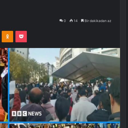
0
14
Bir dakikadan az
VKontakte
Odnoklassniki
Pocket