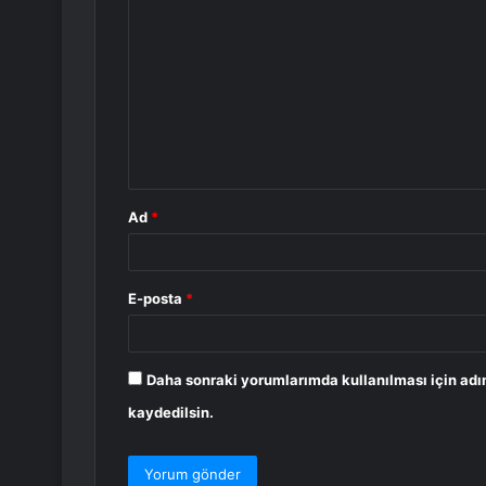
o
r
u
m
*
Ad
*
E-posta
*
Daha sonraki yorumlarımda kullanılması için adı
kaydedilsin.