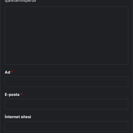
işaretlenmişlerdir
Y
o
r
u
m
*
Ad
*
E-posta
*
İnternet sitesi