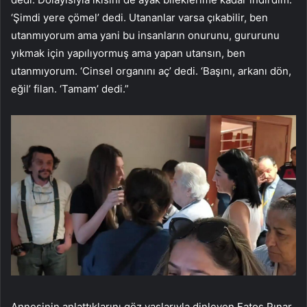
‘Şimdi yere çömel’ dedi. Utananlar varsa çıkabilir, ben
utanmıyorum ama yani bu insanların onurunu, gururunu
yıkmak için yapılıyormuş ama yapan utansın, ben
utanmıyorum. ‘Cinsel organını aç’ dedi. ‘Başını, arkanı dön,
eğil’ filan. ‘Tamam’ dedi.”
Annesinin anlattıklarını göz yaşlarıyla dinleyen Fatoş Pınar