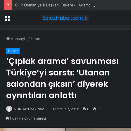
CHP Osmaniye İl Başkanı Tekerek: ‘Adamcılık ve ayrımcılık dönemi bitti’
Menü
Anasayfa
/
Haber
Haber
‘Çıplak arama’ savunması
Türkiye’yi sarstı: ‘Utanan
salondan çıksın’ diyerek
ayrıntıları anlattı
NURCAN BAYRAM
Temmuz 7, 2026
0
0
1 dakika okuma süresi