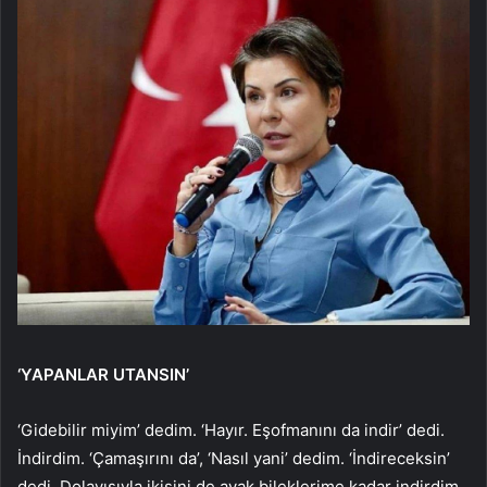
‘YAPANLAR UTANSIN’
‘Gidebilir miyim’ dedim. ‘Hayır. Eşofmanını da indir’ dedi.
İndirdim. ‘Çamaşırını da’, ‘Nasıl yani’ dedim. ‘İndireceksin’
dedi. Dolayısıyla ikisini de ayak bileklerime kadar indirdim.